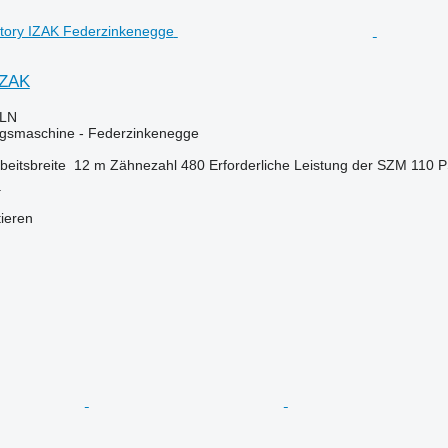
IZAK
PLN
gsmaschine - Federzinkenegge
beitsbreite
12 m
Zähnezahl
480
Erforderliche Leistung der SZM
110 
a
tieren