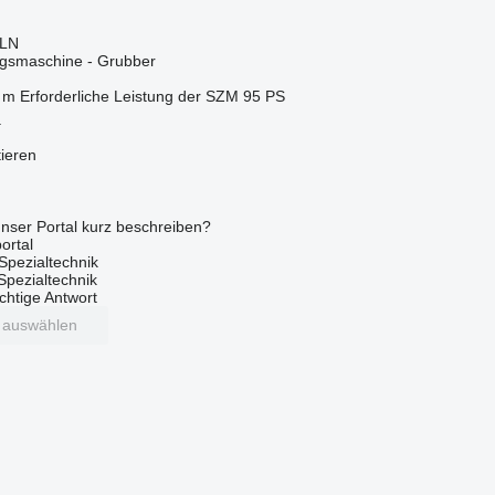
PLN
gsmaschine - Grubber
 m
Erforderliche Leistung der SZM
95 PS
a
tieren
nser Portal kurz beschreiben?
ortal
Spezialtechnik
 Spezialtechnik
ichtige Antwort
t auswählen