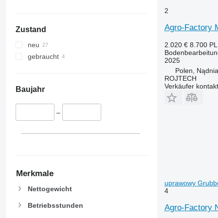
2
Agro-Factory 
Zustand
2.020 €
8.700 P
neu
Bodenbearbeitun
gebraucht
2025
Polen, Nądni
ROJTECH
Verkäufer kontak
Baujahr
–
Merkmale
uprawowy Grubb
Nettogewicht
4
Betriebsstunden
Agro-Factory 