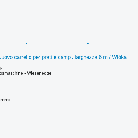
uovo carrello per prati e campi, larghezza 6 m / Włóka
LN
gsmaschine - Wiesenegge
m
a
tieren