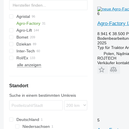
6
Agristal
Cultiplow
Agro-Factory 
Agro-Factory
Jaguar
Agro-Lift
8.941 €
38.500 
Bomet
Catros
Bodenbearbeitun
2025
Dziekan
Centaur
U-series
Powerchain
Typ
für Traktor
Ar
Inter-Tech
Z-series
RB
DF
Cruiser
Polen, Nądni
Rol/Ex
RWY
Joker
Challenger
ES
Quadro
EurOpal
MU
Synkro
ROJTECH
Verkäufer kontak
alle anzeigen
Voyager S
Optipack
Discover
Enduro
Rebell Classic
EuroDiamant
Alfa
Carrier
Terrano
HRB
NG
Trio
Heliodor
Grom
Cultus
Tiger
Vari-Master
RX
Vector
Karat
Tiger
TopDown
Standort
Transformer
Kompaktor
Korund
Suche in einem bestimmten Umkreis
Rubin
Deutschland
5
Niedersachsen