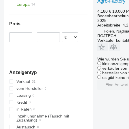
Agro-Factory
Europa
Hildesheim
4.180 €
18.000 
Polen
Bodenbearbeitun
Poznań
Frankreich
2025
Preis
Arbeitsbreite
4,2
Rzędziany
Polen, Nądni
ROJTECH
–
Verkäufer kontak
Wie würden Sie u
kleinanzeigenp
verkäufer von 
Anzeigentyp
hersteller von
es gibt keine r
Verkauf
Eine Antwor
vom Hersteller
Leasing
Kredit
in Raten
Inzahlungnahme (Tausch mit
Zuzahlung)
Austausch