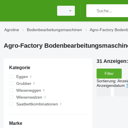
Agroline
Bodenbearbeitungsmaschinen
Agro-Factory Boden
Agro-Factory Bodenbearbeitungsmaschin
31 Anzeigen
Kategorie
Filter
Eggen
Sortierung
:
Anze
Grubber
Federzinkeneggen
Anzeigendatum
T
Wieseneggen
Scheibeneggen
Wiesenwalzen
Saatbettkombinationen
Cambridgewalzen
Marke