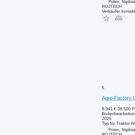
Polen, Nądni
ROJTECH
Verkäufer kontak
5
Agro-Factory 
8.941 €
38.500 
Bodenbearbeitun
2025
Typ
für Traktor
Ar
Polen, Nądni
ROJTECH