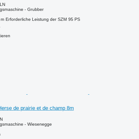
PLN
gsmaschine - Grubber
 m
Erforderliche Leistung der SZM
95 PS
a
tieren
Herse de prairie et de champ 8m
LN
gsmaschine - Wiesenegge
m