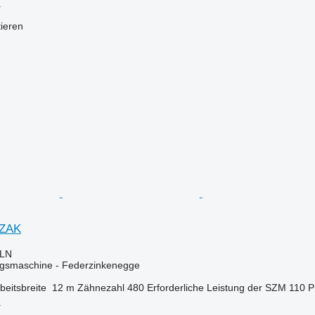
a
tieren
IZAK
PLN
gsmaschine - Federzinkenegge
beitsbreite
12 m
Zähnezahl
480
Erforderliche Leistung der SZM
110 
a