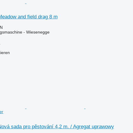
Meadow and field drag 8 m
LN
gsmaschine - Wiesenegge
a
tieren
er
Nová sada pro pěstování 4,2 m. / Agregat uprawowy