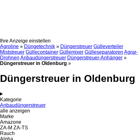
Ihre Anzeige einstellen
Agroline
»
Düngetechnik
»
Düngerstreuer
Gülleverteiler
Miststreuer
Güllecontainer
Güllemixer
Gülleseparatoren
Agrar-
Drohnen
Anbaudüngerstreuer
Düngerstreuer-Anhänger
»
Düngerstreuer in Oldenburg
»
Düngerstreuer in Oldenburg
Kategorie
Anbaudüngerstreuer
alle anzeigen
Marke
Amazone
ZA-M
ZA-TS
Rauch
Alpha