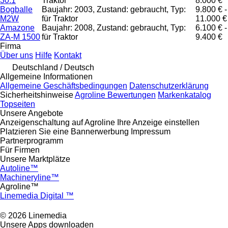
30.1
Traktor
8.000 €
Bogballe
Baujahr: 2003, Zustand: gebraucht, Typ:
9.800 € -
M2W
für Traktor
11.000 €
Amazone
Baujahr: 2008, Zustand: gebraucht, Typ:
6.100 € -
ZA-M 1500
für Traktor
9.400 €
Firma
Über uns
Hilfe
Kontakt
Deutschland / Deutsch
Allgemeine Informationen
Allgemeine Geschäftsbedingungen
Datenschutzerklärung
Sicherheitshinweise
Agroline Bewertungen
Markenkatalog
Topseiten
Unsere Angebote
Anzeigenschaltung auf Agroline
Ihre Anzeige einstellen
Platzieren Sie eine Bannerwerbung
Impressum
Partnerprogramm
Für Firmen
Unsere Marktplätze
Autoline™
Machineryline™
Agroline™
Linemedia Digital ™
© 2026 Linemedia
Unsere Apps downloaden