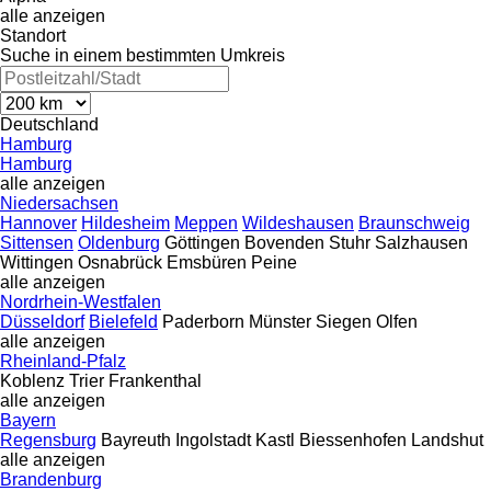
alle anzeigen
Standort
Suche in einem bestimmten Umkreis
Deutschland
Hamburg
Hamburg
alle anzeigen
Niedersachsen
Hannover
Hildesheim
Meppen
Wildeshausen
Braunschweig
Sittensen
Oldenburg
Göttingen
Bovenden
Stuhr
Salzhausen
Wittingen
Osnabrück
Emsbüren
Peine
alle anzeigen
Nordrhein-Westfalen
Düsseldorf
Bielefeld
Paderborn
Münster
Siegen
Olfen
alle anzeigen
Rheinland-Pfalz
Koblenz
Trier
Frankenthal
alle anzeigen
Bayern
Regensburg
Bayreuth
Ingolstadt
Kastl
Biessenhofen
Landshut
alle anzeigen
Brandenburg