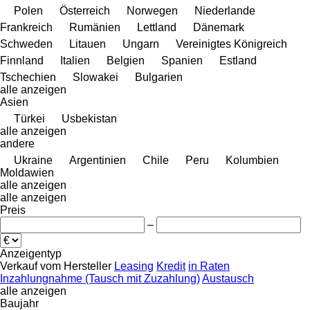
Polen
Österreich
Norwegen
Niederlande
Frankreich
Rumänien
Lettland
Dänemark
Schweden
Litauen
Ungarn
Vereinigtes Königreich
Finnland
Italien
Belgien
Spanien
Estland
Tschechien
Slowakei
Bulgarien
alle anzeigen
Asien
Türkei
Usbekistan
alle anzeigen
andere
Ukraine
Argentinien
Chile
Peru
Kolumbien
Moldawien
alle anzeigen
alle anzeigen
Preis
–
Anzeigentyp
Verkauf
vom Hersteller
Leasing
Kredit
in Raten
Inzahlungnahme (Tausch mit Zuzahlung)
Austausch
alle anzeigen
Baujahr