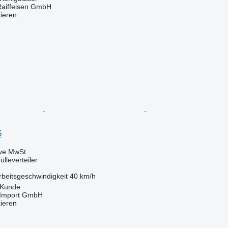
Raiffeisen GmbH
tieren
5
ive MwSt
lleverteiler
rbeitsgeschwindigkeit
40 km/h
 Kunde
t-Import GmbH
tieren