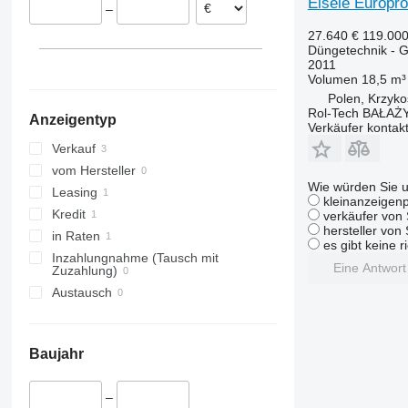
Eisele Europro
–
27.640 €
119.00
Düngetechnik - Gü
2011
Volumen
18,5 m³
Polen, Krzyko
Rol-Tech BAŁAŻ
Anzeigentyp
Verkäufer kontak
Verkauf
vom Hersteller
Wie würden Sie u
Leasing
kleinanzeigenp
Kredit
verkäufer von 
hersteller von
in Raten
es gibt keine r
Inzahlungnahme (Tausch mit
Eine Antwor
Zuzahlung)
Austausch
Baujahr
–