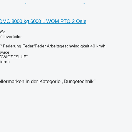
0 DMC 8000 kg 6000 L WOM PTO 2 Osie
St.
lleverteiler
³
Federung
Feder/Feder
Arbeitsgeschwindigkeit
40 km/h
owice
OWICZ "SLUE"
tieren
llermarken in der Kategorie „Düngetechnik"