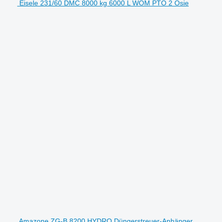
Eisele 231/60 DMC 8000 kg 6000 L WOM PTO 2 Osie
Amazone ZG-B 8200 HYDRO Düngerstreuer-Anhänger