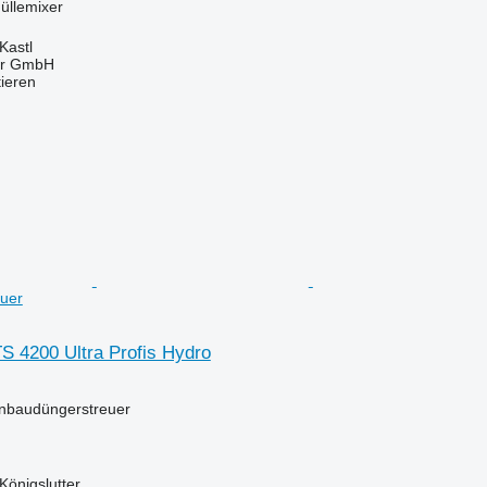
üllemixer
Kastl
ter GmbH
tieren
uer
 4200 Ultra Profis Hydro
Anbaudüngerstreuer
Königslutter