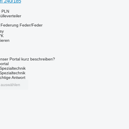
fi 240/185
0 PLN
lleverteiler
Federung
Feder/Feder
sy
YK
tieren
nser Portal kurz beschreiben?
ortal
Spezialtechnik
 Spezialtechnik
ichtige Antwort
t auswählen