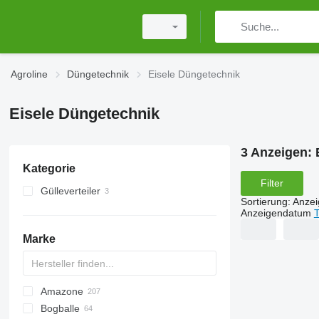
Agroline
Düngetechnik
Eisele Düngetechnik
Eisele Düngetechnik
3 Anzeigen:
Kategorie
Filter
Gülleverteiler
Sortierung
:
Anze
Anzeigendatum
T
Marke
Amazone
Exacta
XPL
Bogballe
Catros
HTS
TSW
ELYTE