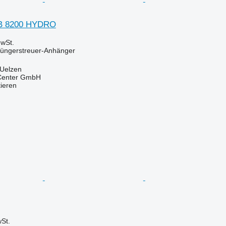
B 8200 HYDRO
wSt.
Düngerstreuer-Anhänger
 Uelzen
 Center GmbH
tieren
St.