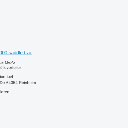
000 saddle trac
ive MwSt
lleverteiler
ion
4x4
 De-64354 Reinheim
tieren