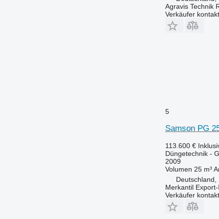
Agravis Technik 
Verkäufer kontak
5
Samson PG 2
113.600 €
Inklus
Düngetechnik - Gü
2009
Volumen
25 m³
A
Deutschland,
Merkantil Expor
Verkäufer kontak