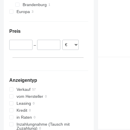
Brandenburg
Oldenburg
Meschede
Europa
Hildesheim
Münster
Oranienburg
Emsbüren
Lemgo
Österreich
Polen
Preis
–
Anzeigentyp
Verkauf
vom Hersteller
Leasing
Kredit
in Raten
Inzahlungnahme (Tausch mit
Zuzahlung)