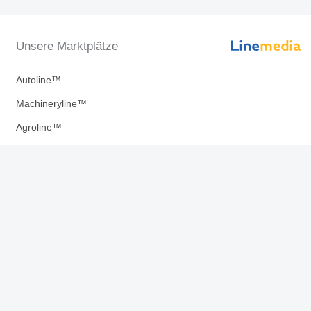
Unsere Marktplätze
Autoline™
Machineryline™
Agroline™
Linemedia Digital ™
re Apps downloaden