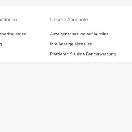
mationen
Unsere Angebote
tsbedingungen
Anzeigenschaltung auf Agroline
ng
Ihre Anzeige einstellen
Platzieren Sie eine Bannerwerbung
en
Impressum
Partnerprogramm
Für Firmen
Unse