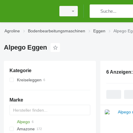
Agroline
Bodenbearbeitungsmaschinen
Eggen
Alpego E
Alpego Eggen
Kategorie
6 Anzeigen
Kreiseleggen
Marke
Alpego
Multivator
Disc-O-Mulch
Jaguar
AT30
8
AGD
Amazone
Maximulch
BT
10