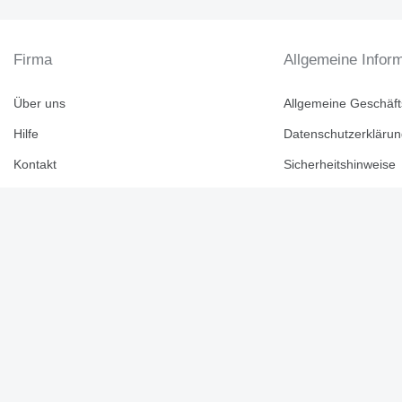
Firma
Allgemeine Infor
Über uns
Allgemeine Geschäf
Hilfe
Datenschutzerkläru
Kontakt
Sicherheitshinweise
Agroline Bewertung
Deutschland / Deutsch
Markenkatalog
Topseiten
© 2026 Linemedia