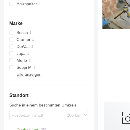
Holzspalter
Marke
Bosch
Cramer
DeWalt
Japa
Merlo
Seppi M
alle anzeigen
Starforst
Standort
Suche in einem bestimmten Umkreis
Deutschland