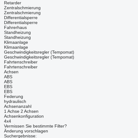
Retarder
Zentralschmierung
Zentralschmierung
Differentialsperre
Differentialsperre
Fahrerhaus
Standheizung
Standheizung
Klimaanlage
Klimaanlage
Geschwindigkeitsregler (Tempomat)
Geschwindigkeitsregler (Tempomat)
Fahrtenschreiber
Fahrtenschreiber
Achsen
ABS
ABS
EBS
EBS
Federung
hydraulisch
Achsenanzahl
1 Achse
2 Achsen
Achsenkonfiguration
4x4
Vermissen Sie bestimmte Filter?
Änderung vorschlagen
Suchergebnisse: