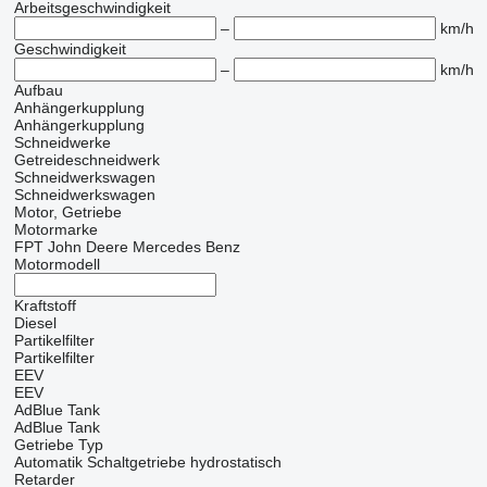
Arbeitsgeschwindigkeit
–
km/h
Geschwindigkeit
–
km/h
Aufbau
Anhängerkupplung
Anhängerkupplung
Schneidwerke
Getreideschneidwerk
Schneidwerkswagen
Schneidwerkswagen
Motor, Getriebe
Motormarke
FPT
John Deere
Mercedes Benz
Motormodell
Kraftstoff
Diesel
Partikelfilter
Partikelfilter
EEV
EEV
AdBlue Tank
AdBlue Tank
Getriebe Typ
Automatik
Schaltgetriebe
hydrostatisch
Retarder