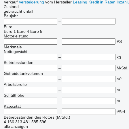
Verkauf
Versteigerung
vom Hersteller
Leasing
Kredit
in Raten
Inzahl
Zustand
gebraucht
unfall
Baujahr
–
Euro
Euro 1
Euro 4
Euro 5
Motorleistung
–
PS
Merkmale
Nettogewicht
–
kg
Betriebsstunden
–
M/Std.
Getreidetankvolumen
–
m³
Arbeitsbreite
–
m
Schütthöhe
–
m
Kapazität
–
t/Std.
Betriebsstunden des Rotors (M/Std.)
4
166
313
481
585
596
alle anzeigen