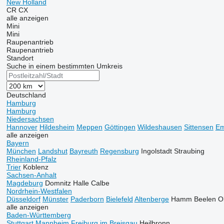
New Holland
CR
CX
alle anzeigen
Mini
Mini
Raupenantrieb
Raupenantrieb
Standort
Suche in einem bestimmten Umkreis
Deutschland
Hamburg
Hamburg
Niedersachsen
Hannover
Hildesheim
Meppen
Göttingen
Wildeshausen
Sittensen
Em
alle anzeigen
Bayern
München
Landshut
Bayreuth
Regensburg
Ingolstadt
Straubing
Rheinland-Pfalz
Trier
Koblenz
Sachsen-Anhalt
Magdeburg
Domnitz
Halle
Calbe
Nordrhein-Westfalen
Düsseldorf
Münster
Paderborn
Bielefeld
Altenberge
Hamm
Beelen
O
alle anzeigen
Baden-Württemberg
Stuttgart
Mannheim
Freiburg im Breisgau
Heilbronn