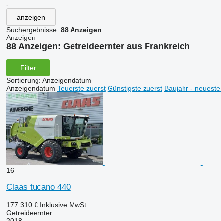
-
anzeigen
Suchergebnisse:
88 Anzeigen
Anzeigen
88 Anzeigen:
Getreideernter aus Frankreich
Filter
Sortierung
:
Anzeigendatum
Anzeigendatum
Teuerste zuerst
Günstigste zuerst
Baujahr - neueste
16
Claas tucano 440
177.310 €
Inklusive MwSt
Getreideernter
2018