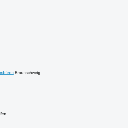
sbüren
Braunschweig
lfen