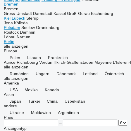
Bremen
Bremen
Gross-Umstadt
Darmstadt
Kassel
Groß-Gerau
Eschenburg
Kiel
Lübeck
Sterup
Jena
Kölleda
Potsdam
Seelow
Oranienburg
Rostock
Demmin
Löbau
Nartum
Berlin
alle anzeigen
Europa
Polen
Litauen
Frankreich
Aurice
Richebourg
Verdun
Illkirch-Graffenstaden
Mayenne
L'Isle-en
alle anzeigen
Rumänien
Ungarn
Dänemark
Lettland
Österreich
alle anzeigen
Amerika
USA
Mexiko
Kanada
Asien
Japan
Türkei
China
Usbekistan
andere
Ukraine
Moldawien
Argentinien
Preis
–
Anzeigentyp