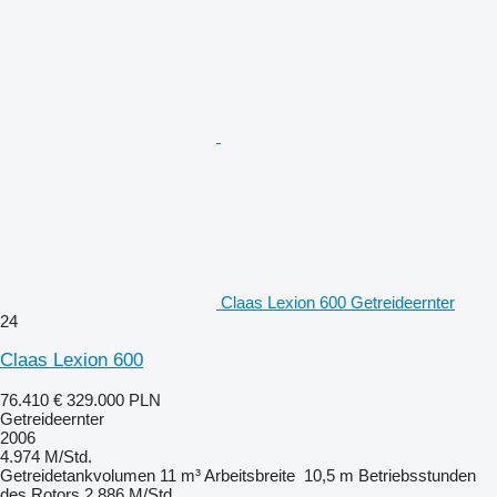
Claas Lexion 600 Getreideernter
24
Claas Lexion 600
76.410 €
329.000 PLN
Getreideernter
2006
4.974 M/Std.
Getreidetankvolumen
11 m³
Arbeitsbreite
10,5 m
Betriebsstunden
des Rotors
2.886 M/Std.