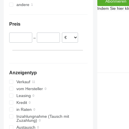
Abonnieren
andere
Tschechien
Indem Sie hier kl
Lettland
Ukraine
Preis
–
Anzeigentyp
Verkauf
vom Hersteller
Leasing
Kredit
in Raten
Inzahlungnahme (Tausch mit
Zuzahlung)
Austausch