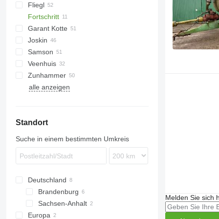
Fliegl
Catros
HTS
3000
Terra Gator
Xerion
Alltrac
Twister
Fortschritt
5000
Liquiliser
SDS
Garant Kotte
VFW
HTS
Joskin
TV
HTS 100
Samson
Terra
Euroliner
NG
PN
PW
Lift-o-matic
TCI
T507
AGT
Veenhuis
Modulo
T544
PG
TG
KL
Zunhammer
Terraflex
SB
Hydro Trike
VT
Rapid
alle anzeigen
Volumetra
SG
ZB
K-series
TE
MKE
TG
SK
Standort
Suche in einem bestimmten Umkreis
Deutschland
Brandenburg
Melden Sie sich 
Sachsen-Anhalt
Oranienburg
Europa
Magdeburg