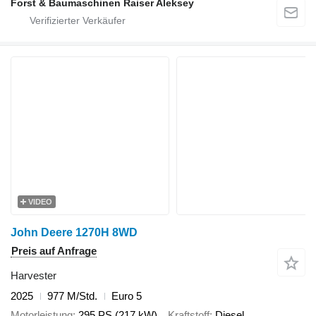
Forst & Baumaschinen Raiser Aleksey
VIDEO
John Deere 1270H 8WD
Preis auf Anfrage
Harvester
2025
977 M/Std.
Euro 5
Motorleistung
295 PS (217 kW)
Kraftstoff
Diesel