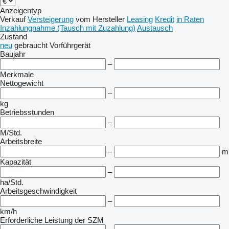
Anzeigentyp
Verkauf
Versteigerung
vom Hersteller
Leasing
Kredit
in Raten
Inzahlungnahme (Tausch mit Zuzahlung)
Austausch
Zustand
neu
gebraucht
Vorführgerät
Baujahr
–
Merkmale
Nettogewicht
–
kg
Betriebsstunden
–
M/Std.
Arbeitsbreite
–
m
Kapazität
–
ha/Std.
Arbeitsgeschwindigkeit
–
km/h
Erforderliche Leistung der SZM