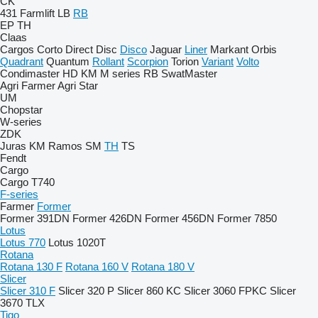
CK
431
Farmlift
LB
RB
EP
TH
Claas
Cargos
Corto
Direct Disc
Disco
Jaguar
Liner
Markant
Orbis
Quadrant
Quantum
Rollant
Scorpion
Torion
Variant
Volto
Condimaster
HD
KM
M series
RB
SwatMaster
Agri Farmer
Agri Star
UM
Chopstar
W-series
ZDK
Juras
KM
Ramos
SM
TH
TS
Fendt
Cargo
Cargo T740
F-series
Farmer
Former
Former 391DN
Former 426DN
Former 456DN
Former 7850
Lotus
Lotus 770
Lotus 1020T
Rotana
Rotana 130 F
Rotana 160 V
Rotana 180 V
Slicer
Slicer 310 F
Slicer 320 P
Slicer 860 KC
Slicer 3060 FPKC
Slicer
3670 TLX
Tigo