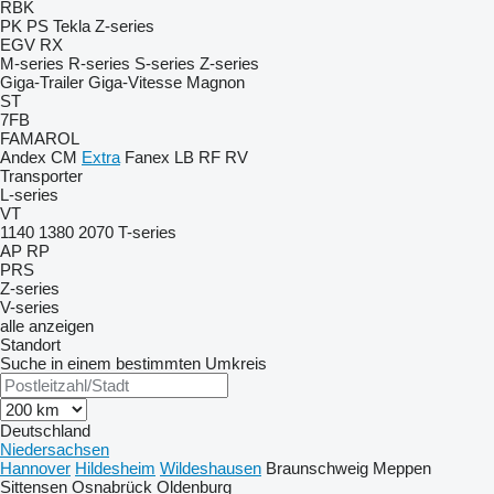
RBK
PK
PS
Tekla
Z-series
EGV
RX
M-series
R-series
S-series
Z-series
Giga-Trailer
Giga-Vitesse
Magnon
ST
7FB
FAMAROL
Andex
CM
Extra
Fanex
LB
RF
RV
Transporter
L-series
VT
1140
1380
2070
T-series
AP
RP
PRS
Z-series
V-series
alle anzeigen
Standort
Suche in einem bestimmten Umkreis
Deutschland
Niedersachsen
Hannover
Hildesheim
Wildeshausen
Braunschweig
Meppen
Sittensen
Osnabrück
Oldenburg