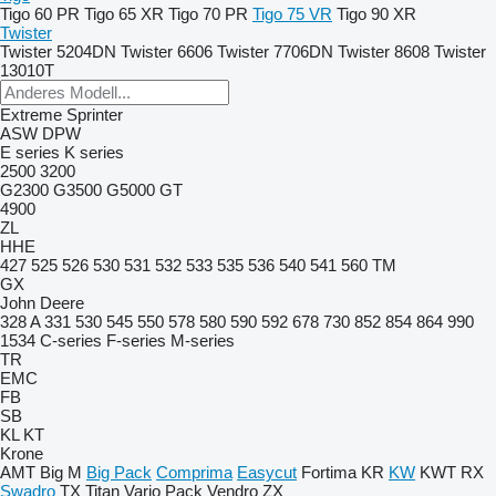
Tigo 60 PR
Tigo 65 XR
Tigo 70 PR
Tigo 75 VR
Tigo 90 XR
Twister
Twister 5204DN
Twister 6606
Twister 7706DN
Twister 8608
Twister
13010T
Extreme
Sprinter
ASW
DPW
E series
K series
2500
3200
G2300
G3500
G5000
GT
4900
ZL
HHE
427
525
526
530
531
532
533
535
536
540
541
560
TM
GX
John Deere
328 A
331
530
545
550
578
580
590
592
678
730
852
854
864
990
1534
C-series
F-series
M-series
TR
EMC
FB
SB
KL
KT
Krone
AMT
Big M
Big Pack
Comprima
Easycut
Fortima
KR
KW
KWT
RX
Swadro
TX
Titan
Vario Pack
Vendro
ZX