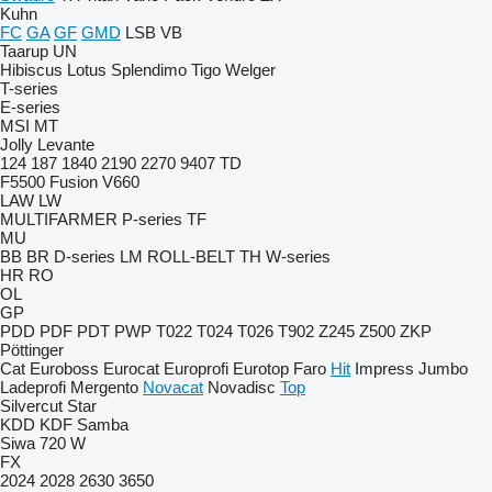
Kuhn
FC
GA
GF
GMD
LSB
VB
Taarup
UN
Hibiscus
Lotus
Splendimo
Tigo
Welger
T-series
E-series
MSI
MT
Jolly
Levante
124
187
1840
2190
2270
9407
TD
F5500
Fusion
V660
LAW
LW
MULTIFARMER
P-series
TF
MU
BB
BR
D-series
LM
ROLL-BELT
TH
W-series
HR
RO
OL
GP
PDD
PDF
PDT
PWP
T022
T024
T026
T902
Z245
Z500
ZKP
Pöttinger
Cat
Euroboss
Eurocat
Europrofi
Eurotop
Faro
Hit
Impress
Jumbo
Ladeprofi
Mergento
Novacat
Novadisc
Top
Silvercut
Star
KDD
KDF
Samba
Siwa 720 W
FX
2024
2028
2630
3650