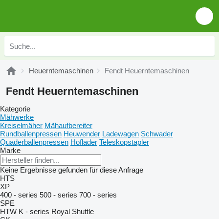
Heuerntemaschinen
Fendt Heuerntemaschinen
Fendt Heuerntemaschinen
Kategorie
Mähwerke
Kreiselmäher
Mähaufbereiter
Rundballenpressen
Heuwender
Ladewagen
Schwader
Quaderballenpressen
Hoflader
Teleskopstapler
Marke
Keine Ergebnisse gefunden für diese Anfrage
HTS
XP
400 - series
500 - series
700 - series
SPE
HTW
K - series
Royal
Shuttle