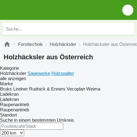
Forsttechnik
Holzhäcksler
Holzhäcksler aus Österrei
Holzhäcksler aus Österreich
Kategorie
Holzhäcksler
Sägewerke
Holzspalter
alle anzeigen
Marke
Bruks
Lindner
Rudnick & Enners
Vecoplan
Weima
Ladekran
Ladekran
Raupenantrieb
Raupenantrieb
Standort
Suche in einem bestimmten Umkreis