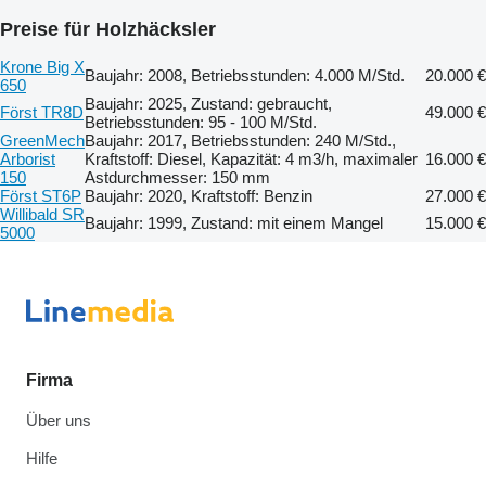
Preise für Holzhäcksler
Krone Big X
Baujahr: 2008, Betriebsstunden: 4.000 M/Std.
20.000 €
650
Baujahr: 2025, Zustand: gebraucht,
Först TR8D
49.000 €
Betriebsstunden: 95 - 100 M/Std.
GreenMech
Baujahr: 2017, Betriebsstunden: 240 M/Std.,
Arborist
Kraftstoff: Diesel, Kapazität: 4 m3/h, maximaler
16.000 €
150
Astdurchmesser: 150 mm
Först ST6P
Baujahr: 2020, Kraftstoff: Benzin
27.000 €
Willibald SR
Baujahr: 1999, Zustand: mit einem Mangel
15.000 €
5000
Firma
Über uns
Hilfe