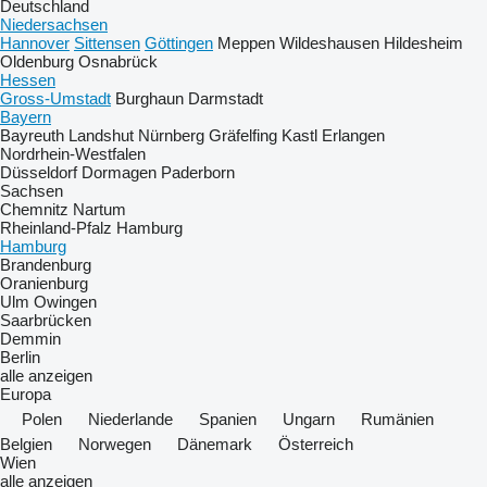
Deutschland
Niedersachsen
Hannover
Sittensen
Göttingen
Meppen
Wildeshausen
Hildesheim
Oldenburg
Osnabrück
Hessen
Gross-Umstadt
Burghaun
Darmstadt
Bayern
Bayreuth
Landshut
Nürnberg
Gräfelfing
Kastl
Erlangen
Nordrhein-Westfalen
Düsseldorf
Dormagen
Paderborn
Sachsen
Chemnitz
Nartum
Rheinland-Pfalz
Hamburg
Hamburg
Brandenburg
Oranienburg
Ulm
Owingen
Saarbrücken
Demmin
Berlin
alle anzeigen
Europa
Polen
Niederlande
Spanien
Ungarn
Rumänien
Belgien
Norwegen
Dänemark
Österreich
Wien
alle anzeigen