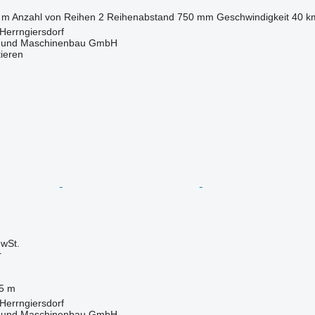
 m
Anzahl von Reihen
2
Reihenabstand
750 mm
Geschwindigkeit
40 k
Herrngiersdorf
 und Maschinenbau GmbH
tieren
wSt.
r
5 m
Herrngiersdorf
 und Maschinenbau GmbH