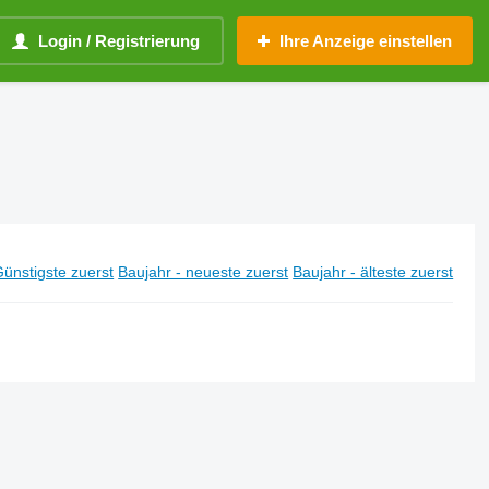
Login / Registrierung
Ihre Anzeige einstellen
ünstigste zuerst
Baujahr - neueste zuerst
Baujahr - älteste zuerst