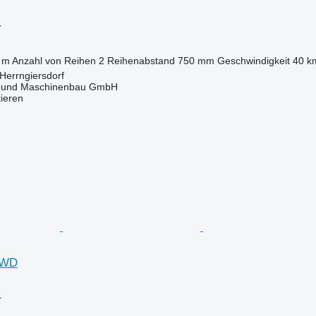
r
 m
Anzahl von Reihen
2
Reihenabstand
750 mm
Geschwindigkeit
40 k
Herrngiersdorf
 und Maschinenbau GmbH
tieren
I WD
r