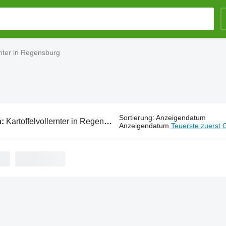
rnter in Regensburg
Sortierung
:
Anzeigendatum
n:
Kartoffelvollernter in Regensburg
Anzeigendatum
Teuerste zuerst
G