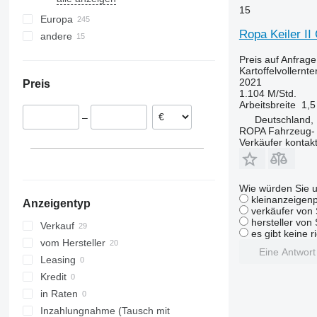
15
alle anzeigen
Europa
Ropa Keiler II
andere
Niederlande
Dänemark
Ukraine
Preis auf Anfrage
Vereinigtes Königreich
Kartoffelvollernte
2021
Preis
Frankreich
1.104 M/Std.
Schweden
Arbeitsbreite
1,5
–
Deutschland, 
Österreich
ROPA Fahrzeug-
Belgien
Verkäufer kontak
Finnland
alle anzeigen
Wie würden Sie u
kleinanzeigenp
Anzeigentyp
verkäufer von 
hersteller von
Verkauf
es gibt keine r
vom Hersteller
Eine Antwor
Leasing
Kredit
in Raten
Inzahlungnahme (Tausch mit