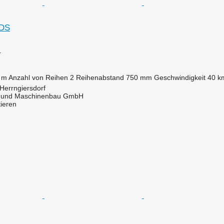
 DS
r
 m
Anzahl von Reihen
2
Reihenabstand
750 mm
Geschwindigkeit
40 k
Herrngiersdorf
 und Maschinenbau GmbH
tieren