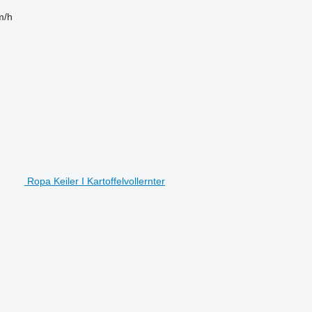
m/h
Ropa Keiler I Kartoffelvollernter