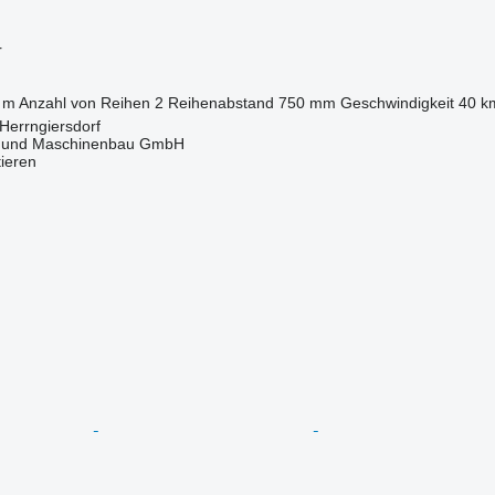
r
 m
Anzahl von Reihen
2
Reihenabstand
750 mm
Geschwindigkeit
40 k
Herrngiersdorf
 und Maschinenbau GmbH
tieren