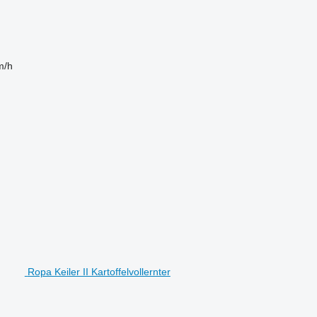
m/h
Ropa Keiler II Kartoffelvollernter