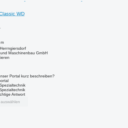
 Classic WD
r
 m
Herrngiersdorf
 und Maschinenbau GmbH
tieren
nser Portal kurz beschreiben?
ortal
Spezialtechnik
 Spezialtechnik
ichtige Antwort
t auswählen