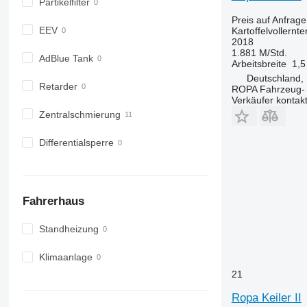
Partikelfilter
Preis auf Anfrage
EEV
Kartoffelvollernte
2018
1.881 M/Std.
AdBlue Tank
Arbeitsbreite
1,5
Deutschland, 
Retarder
ROPA Fahrzeug-
Verkäufer kontak
Zentralschmierung
Differentialsperre
Fahrerhaus
Standheizung
Klimaanlage
21
Ropa Keiler II