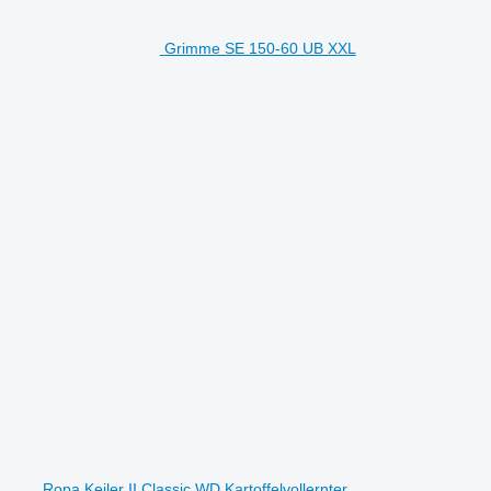
Grimme SE 150-60 UB XXL
Ropa Keiler II Classic WD Kartoffelvollernter