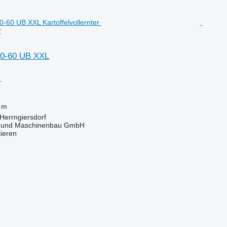
r
0-60 UB XXL
r
 m
Herrngiersdorf
 und Maschinenbau GmbH
tieren