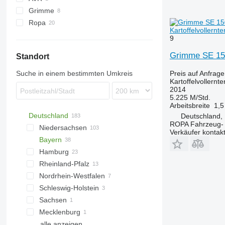
Grimme
Spirit
Ropa
EVO
Kartoffelvollernte
SE
Keiler
9
Grimme SE 15
Standort
Suche in einem bestimmten Umkreis
Preis auf Anfrage
Kartoffelvollernte
2014
5.225 M/Std.
Arbeitsbreite
1,5
Deutschland
Deutschland, 
ROPA Fahrzeug-
Niedersachsen
Verkäufer kontak
Bayern
Hannover
Hamburg
Braunschweig
Regensburg
Rheinland-Pfalz
Osnabrück
Landshut
Hamburg
Nordrhein-Westfalen
Meppen
Langquaid
Frankenthal
Schleswig-Holstein
Sittensen
Koblenz
Düsseldorf
Sachsen
Hildesheim
Münster
Lübeck
Mecklenburg
Wittingen
Grimma
alle anzeigen
Wildeshausen
Rostock
Bremen
Oranienburg