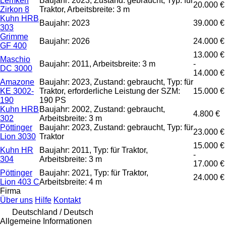
Lemken
Baujahr: 2023, Zustand: gebraucht, Typ: für
20.000 €
Zirkon 8
Traktor, Arbeitsbreite: 3 m
Kuhn HRB
Baujahr: 2023
39.000 €
303
Grimme
Baujahr: 2026
24.000 €
GF 400
13.000 €
Maschio
Baujahr: 2011, Arbeitsbreite: 3 m
-
DC 3000
14.000 €
Amazone
Baujahr: 2023, Zustand: gebraucht, Typ: für
KE 3002-
Traktor, erforderliche Leistung der SZM:
15.000 €
190
190 PS
Kuhn HRB
Baujahr: 2002, Zustand: gebraucht,
4.800 €
302
Arbeitsbreite: 3 m
Pöttinger
Baujahr: 2023, Zustand: gebraucht, Typ: für
23.000 €
Lion 3030
Traktor
15.000 €
Kuhn HR
Baujahr: 2011, Typ: für Traktor,
-
304
Arbeitsbreite: 3 m
17.000 €
Pöttinger
Baujahr: 2021, Typ: für Traktor,
24.000 €
Lion 403 C
Arbeitsbreite: 4 m
Firma
Über uns
Hilfe
Kontakt
Deutschland / Deutsch
Allgemeine Informationen