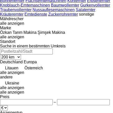
Bohnenernter
Flachserntemaschinen
Kohlernter
Erbsenernter
Knoblauch-Erntemaschinen
Baumwollernter
Gurkenvollernter
Traubenvollernter
Nussauflesemaschinen
Salaternter
Kräuterernter
Erntedienste
Zuckerrohrernter
sonstige
Mähdrescher
alle anzeigen
Marke
Özkan Tarım Makina
Şimşek Makina
alle anzeigen
Standort
Suche in einem bestimmten Umkreis
Deutschland
Europa
Litauen
Österreich
alle anzeigen
andere
Ukraine
alle anzeigen
alle anzeigen
Preis
–
Anzeigentyp