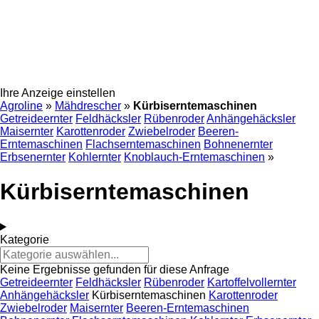
Ihre Anzeige einstellen
Agroline
»
Mähdrescher
»
Kürbiserntemaschinen
Getreideernter
Feldhäcksler
Rübenroder
Anhängehäcksler
Maisernter
Karottenroder
Zwiebelroder
Beeren-
Erntemaschinen
Flachserntemaschinen
Bohnenernter
Erbsenernter
Kohlernter
Knoblauch-Erntemaschinen
»
Kürbiserntemaschinen
Kategorie
Keine Ergebnisse gefunden für diese Anfrage
Getreideernter
Feldhäcksler
Rübenroder
Kartoffelvollernter
Anhängehäcksler
Kürbiserntemaschinen
Karottenroder
Zwiebelroder
Maisernter
Beeren-Erntemaschinen