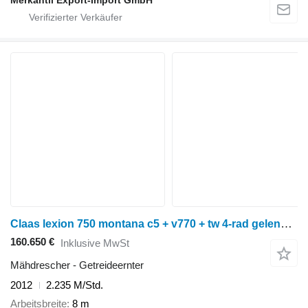
Merkantil Export-Import GmbH
Claas lexion 750 montana c5 + v770 + tw 4-rad gelenkt top!
160.650 €
Inklusive MwSt
Mähdrescher - Getreideernter
2012
2.235 M/Std.
Arbeitsbreite
8 m