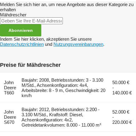
Melden Sie sich hier an, um neue Angebote aus dieser Kategorie zu
erhalten
Mähdrescher
Abonnieren
Indem Sie hier klicken, akzeptieren Sie unsere
Datenschutzrichtlinien
und
Nutzungsvereinbarungen
.
Preise für Mähdrescher
Baujahr: 2008, Betriebsstunden: 3 - 3.100
John
50.000 €
M/Std., Achsenkonfiguration: 4x4,
Deere
-
Arbeitsbreite: 8 - 9 m, Geschwindigkeit: 20
T660
140.000 €
km/h
Baujahr: 2012, Betriebsstunden: 2.200 -
John
52.000 €
3.100 M/Std., Kraftstoff: Diesel,
Deere
-
Achsenkonfiguration: 4x2,
S670
220.000 €
Getreidetankvolumen: 8.000 - 11.000 m³