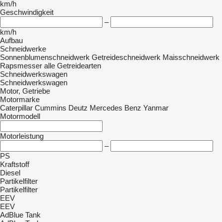
km/h
Geschwindigkeit
–
km/h
Aufbau
Schneidwerke
Sonnenblumenschneidwerk
Getreideschneidwerk
Maisschneidwerk
Rapsmesser
alle Getreidearten
Schneidwerkswagen
Schneidwerkswagen
Motor, Getriebe
Motormarke
Caterpillar
Cummins
Deutz
Mercedes Benz
Yanmar
Motormodell
Motorleistung
–
PS
Kraftstoff
Diesel
Partikelfilter
Partikelfilter
EEV
EEV
AdBlue Tank