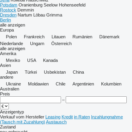
Potsdam
Oranienburg
Seelow
Hohenseefeld
Rostock
Demmin
Dresden
Nartum
Löbau
Grimma
Berlin
alle anzeigen
Europa
Polen
Frankreich
Litauen
Rumänien
Dänemark
Niederlande
Ungarn
Österreich
alle anzeigen
Amerika
Mexiko
USA
Kanada
Asien
Japan
Türkei
Usbekistan
China
andere
Ukraine
Moldawien
Chile
Argentinien
Kolumbien
Australien
Preis
–
Anzeigentyp
Verkauf
vom Hersteller
Leasing
Kredit
in Raten
Inzahlungnahme
(Tausch mit Zuzahlung)
Austausch
Zustand
neu
gebraucht