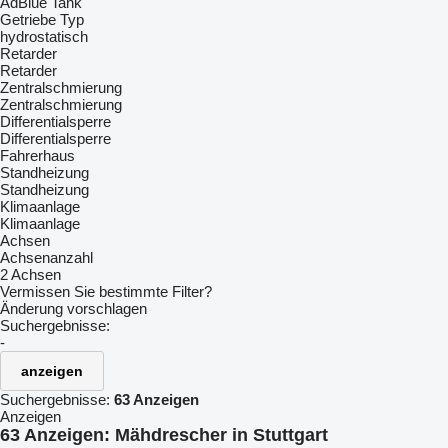
AdBlue Tank
Getriebe Typ
hydrostatisch
Retarder
Retarder
Zentralschmierung
Zentralschmierung
Differentialsperre
Differentialsperre
Fahrerhaus
Standheizung
Standheizung
Klimaanlage
Klimaanlage
Achsen
Achsenanzahl
2 Achsen
Vermissen Sie bestimmte Filter?
Änderung vorschlagen
Suchergebnisse:
-
anzeigen
Suchergebnisse:
63 Anzeigen
Anzeigen
63 Anzeigen:
Mähdrescher in Stuttgart