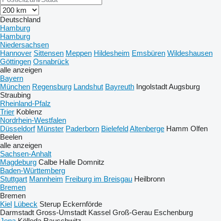
Deutschland
Hamburg
Hamburg
Niedersachsen
Hannover
Sittensen
Meppen
Hildesheim
Emsbüren
Wildeshausen
Göttingen
Osnabrück
alle anzeigen
Bayern
München
Regensburg
Landshut
Bayreuth
Ingolstadt
Augsburg
Straubing
Rheinland-Pfalz
Trier
Koblenz
Nordrhein-Westfalen
Düsseldorf
Münster
Paderborn
Bielefeld
Altenberge
Hamm
Olfen
Beelen
alle anzeigen
Sachsen-Anhalt
Magdeburg
Calbe
Halle
Domnitz
Baden-Württemberg
Stuttgart
Mannheim
Freiburg im Breisgau
Heilbronn
Bremen
Bremen
Kiel
Lübeck
Sterup
Eckernförde
Darmstadt
Gross-Umstadt
Kassel
Groß-Gerau
Eschenburg
Jena
Kölleda
Rauschwitz