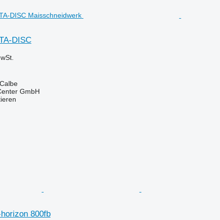
OTA-DISC
wSt.
 Calbe
 Center GmbH
tieren
-horizon 800fb