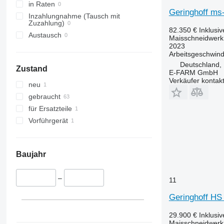
in Raten
Geringhoff ms
Inzahlungnahme (Tausch mit
Zuzahlung)
82.350 €
Inklusi
Austausch
Maisschneidwerk
2023
Arbeitsgeschwind
Deutschland,
Zustand
E-FARM GmbH
Verkäufer kontak
neu
gebraucht
für Ersatzteile
Vorführgerät
Baujahr
–
11
Geringhoff HS 
29.900 €
Inklusi
Maisschneidwerk