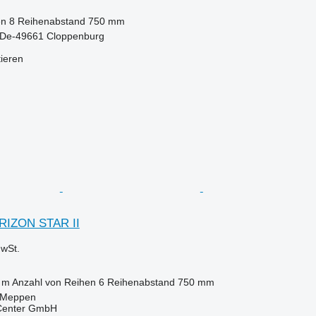
en
8
Reihenabstand
750 mm
 De-49661 Cloppenburg
tieren
ORIZON STAR II
wSt.
 m
Anzahl von Reihen
6
Reihenabstand
750 mm
 Meppen
 Center GmbH