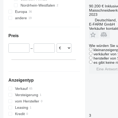
Nordrhein-Westfalen
Wildeshausen
Calbe
90.200 €
Inklusi
Maisschneidwerk
Europa
Oldenburg
Domnitz
Münster
2023
andere
Rumänien
Deutschland,
E-FARM GmbH
Polen
Ukraine
Verkäufer kontak
Ungarn
Moldawien
Preis
Österreich
Slowakei
Wie würden Sie u
–
Bulgarien
kleinanzeigenp
verkäufer von 
hersteller von
es gibt keine r
Eine Antwor
Anzeigentyp
Verkauf
Versteigerung
vom Hersteller
Leasing
Kredit
3