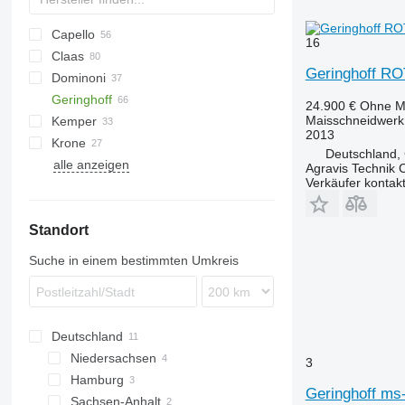
Capello
16
Claas
Diamant
1083
Geringhoff R
Dominoni
QUASAR
2188
Conspeed
Geringhoff
2388
Corio
Kaiman
MHS
L-series
24.900 €
Ohne M
Maisschneidwerk
Kemper
4408
Jaguar
Rock
HORIZON
608
2013
Krone
4412
Orbis
S978
PCA
C-series
Champion
KMS
Deutschland,
alle anzeigen
Sunspeed
SL
RD
EasyCollect
MDD-200
CX
Drago GT
OptiCorn
8244
Corn Champion
PCA 600
Agravis Technik
Verkäufer kontak
ROTA DISC
FX
Drago SR6
PCA 800
RD 600
NH
RD 800
Standort
Suche in einem bestimmten Umkreis
Deutschland
Niedersachsen
3
Hamburg
Hannover
Geringhoff ms
Sachsen-Anhalt
Meppen
Hamburg