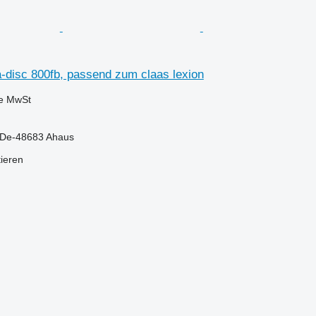
a-disc 800fb, passend zum claas lexion
ve MwSt
 De-48683 Ahaus
tieren