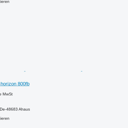
tieren
-horizon 800fb
ve MwSt
 De-48683 Ahaus
tieren