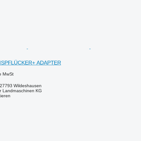
MAISPFLÜCKER+ ADAPTER
ve MwSt
 27793 Wildeshausen
er Landmaschinen KG
tieren