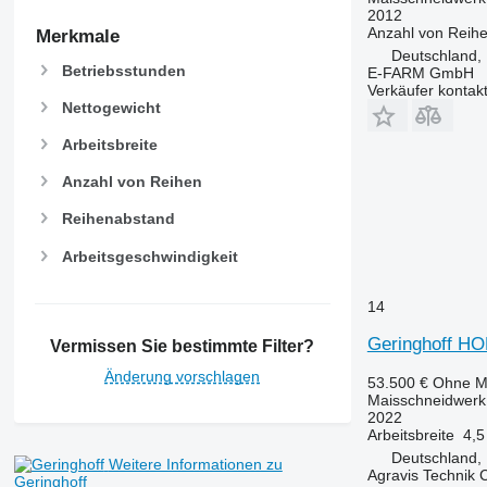
2012
Anzahl von Reih
Merkmale
Deutschland,
Betriebsstunden
E-FARM GmbH
Verkäufer kontak
Nettogewicht
Arbeitsbreite
Anzahl von Reihen
Reihenabstand
Arbeitsgeschwindigkeit
14
Geringhoff H
Vermissen Sie bestimmte Filter?
Änderung vorschlagen
53.500 €
Ohne M
Maisschneidwerk
2022
Arbeitsbreite
4,5
Deutschland,
Weitere Informationen zu
Agravis Technik
Geringhoff