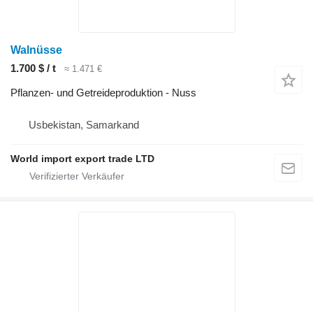
Walnüsse
1.700 $ / t
≈ 1.471 €
Pflanzen- und Getreideproduktion - Nuss
Usbekistan, Samarkand
World import export trade LTD