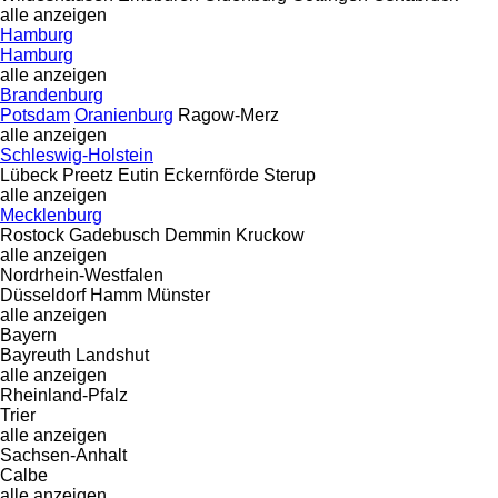
alle anzeigen
Hamburg
Hamburg
alle anzeigen
Brandenburg
Potsdam
Oranienburg
Ragow-Merz
alle anzeigen
Schleswig-Holstein
Lübeck
Preetz
Eutin
Eckernförde
Sterup
alle anzeigen
Mecklenburg
Rostock
Gadebusch
Demmin
Kruckow
alle anzeigen
Nordrhein-Westfalen
Düsseldorf
Hamm
Münster
alle anzeigen
Bayern
Bayreuth
Landshut
alle anzeigen
Rheinland-Pfalz
Trier
alle anzeigen
Sachsen-Anhalt
Calbe
alle anzeigen