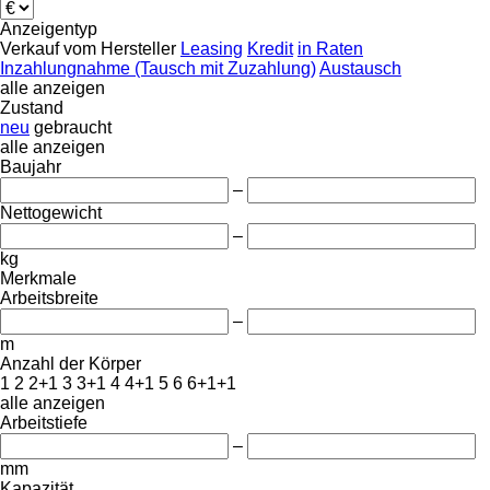
Anzeigentyp
Verkauf
vom Hersteller
Leasing
Kredit
in Raten
Inzahlungnahme (Tausch mit Zuzahlung)
Austausch
alle anzeigen
Zustand
neu
gebraucht
alle anzeigen
Baujahr
–
Nettogewicht
–
kg
Merkmale
Arbeitsbreite
–
m
Anzahl der Körper
1
2
2+1
3
3+1
4
4+1
5
6
6+1+1
alle anzeigen
Arbeitstiefe
–
mm
Kapazität