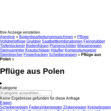
Ihre Anzeige einstellen
Agroline
»
Bodenbearbeitungsmaschinen
»
Pflüge
Volldrehpflüge
Grubber
Saatbettkombinationen
Feingrubber
Tiefenlockerer
Bodenfräsen
Planierschilder
Wieseneggen
Steinsammler
Krautschläger
Häufler
Kompostumsetzer
Steinbrecher
Fingerhacken
Scheibeneggen
»
Pflüge aus
Polen
»
Pflüge aus Polen
Kategorie
Keine Ergebnisse gefunden für diese Anfrage
Eggen
Scheibeneggen
Federzinkeneggen
Zinkeneggen
Kreiseleggen