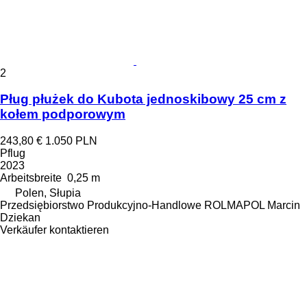
2
Pług płużek do Kubota jednoskibowy 25 cm z
kołem podporowym
243,80 €
1.050 PLN
Pflug
2023
Arbeitsbreite
0,25 m
Polen, Słupia
Przedsiębiorstwo Produkcyjno-Handlowe ROLMAPOL Marcin
Dziekan
Verkäufer kontaktieren