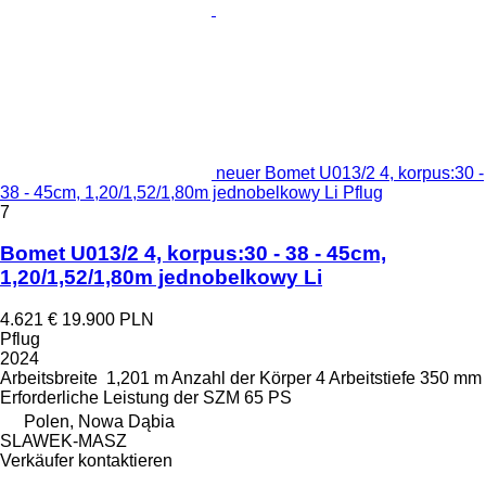
neuer Bomet U013/2 4, korpus:30 -
38 - 45cm, 1,20/1,52/1,80m jednobelkowy Li Pflug
7
Bomet U013/2 4, korpus:30 - 38 - 45cm,
1,20/1,52/1,80m jednobelkowy Li
4.621 €
19.900 PLN
Pflug
2024
Arbeitsbreite
1,201 m
Anzahl der Körper
4
Arbeitstiefe
350 mm
Erforderliche Leistung der SZM
65 PS
Polen, Nowa Dąbia
SLAWEK-MASZ
Verkäufer kontaktieren