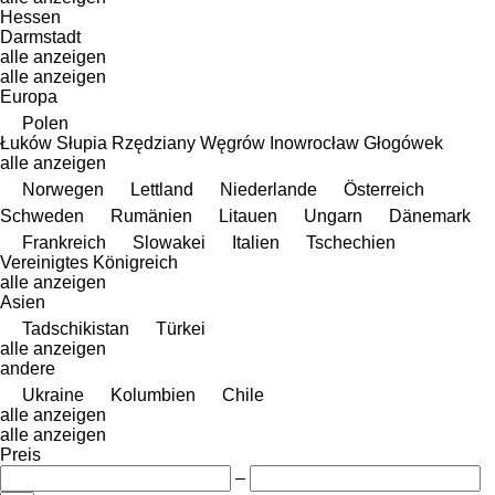
Hessen
Darmstadt
alle anzeigen
alle anzeigen
Europa
Polen
Łuków
Słupia
Rzędziany
Węgrów
Inowrocław
Głogówek
alle anzeigen
Norwegen
Lettland
Niederlande
Österreich
Schweden
Rumänien
Litauen
Ungarn
Dänemark
Frankreich
Slowakei
Italien
Tschechien
Vereinigtes Königreich
alle anzeigen
Asien
Tadschikistan
Türkei
alle anzeigen
andere
Ukraine
Kolumbien
Chile
alle anzeigen
alle anzeigen
Preis
–