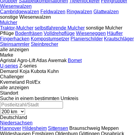
Grubber
Saatbettkombinationen
Tiefenlockerer
Feingrubber
Wiesenwalzen
Cambridgewalzen
Feldwalzen
Ringwalzen
Glattwalzen
sonstige Wiesenwalzen
Mulcher
Traktor-Mulcher
selbstfahrende Mulcher
sonstige Mulcher
Pflüge
Bodenfräsen
Volldrehpflüge
Wieseneggen
Häufler
Fingerhacken
Kompostumsetzer
Planierschilder
Krautschläger
Steinsammler
Steinbrecher
alle anzeigen
Marke
Agristal
Agro-Lift
Atlas
Awemak
Bomet
U-series
Z-series
Demarol
Koja
Kubota
Kuhn
Challenger
Kverneland
Rol/Ex
alle anzeigen
Standort
Suche in einem bestimmten Umkreis
Deutschland
Niedersachsen
Hannover
Hildesheim
Sittensen
Braunschweig
Meppen
Wildeshausen
Emsbüren
Oldenburg
Göttingen
Osnabrück