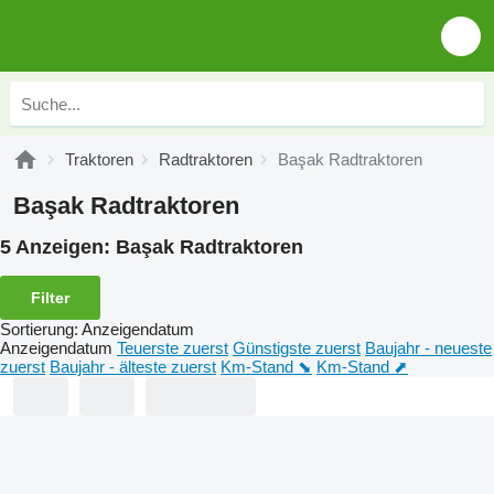
Traktoren
Radtraktoren
Başak Radtraktoren
Başak Radtraktoren
5 Anzeigen:
Başak Radtraktoren
Filter
Sortierung
:
Anzeigendatum
Anzeigendatum
Teuerste zuerst
Günstigste zuerst
Baujahr - neueste
zuerst
Baujahr - älteste zuerst
Km-Stand ⬊
Km-Stand ⬈