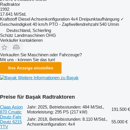
Radtraktor
1992
17.641 M/Std.
Kraftstoff
Diesel
Achsenkonfiguration
4x4
Dreipunktaufhängung
✓
Geschwindigkeit
40 km/h
PTO - Zapfwellendrehzahl
540 U/min
Deutschland, Schierling
Schütz Landmaschinen OHG
Verkäufer kontaktieren
Verkaufen Sie Maschinen oder Fahrzeuge?
Mit uns - können Sie das tun!
Ihre Anzeige einstellen
Weitere Informationen zu Başak
Preise für Başak Radtraktoren
Claas Axion
Jahr: 2025, Betriebsstunden: 484 M/Std.,
191.500 €
870 Cmatic
Motorleistung: 295 PS (217 kW)
Deutz-Fahr
Jahr: 2018, Betriebsstunden: 8.110 M/Std.,
Deutz 6215
55.000 €
Achsenkonfiguration: 4x4
TTV