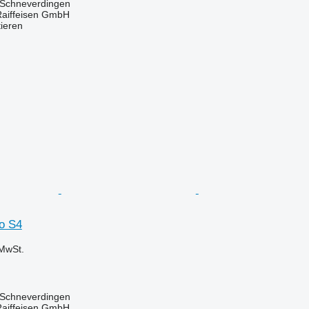
 Schneverdingen
Raiffeisen GmbH
tieren
io S4
MwSt.
 Schneverdingen
Raiffeisen GmbH