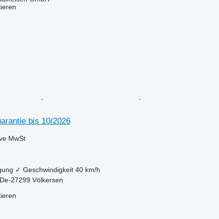
tieren
garantie bis 10/2026
ive MwSt
gung
✓
Geschwindigkeit
40 km/h
 De-27299 Völkersen
tieren