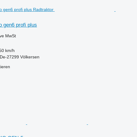
o gen6 profi plus
ive MwSt
50 km/h
 De-27299 Völkersen
tieren