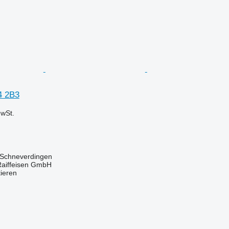
4 2B3
wSt.
 Schneverdingen
Raiffeisen GmbH
tieren