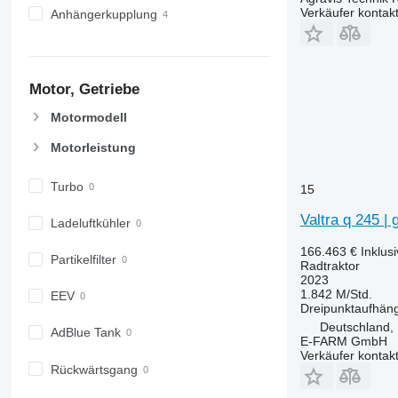
Verkäufer kontak
Anhängerkupplung
Motor, Getriebe
Motormodell
Motorleistung
Turbo
15
Valtra q 245 | 
Ladeluftkühler
166.463 €
Inklus
Partikelfilter
Radtraktor
2023
1.842 M/Std.
EEV
Dreipunktaufhän
Deutschland,
AdBlue Tank
E-FARM GmbH
Verkäufer kontak
Rückwärtsgang