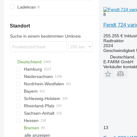
N-series
Ladekran
Q-series
8
T-series
Fendt 724 vari
Standort
255.255 €
Inklus
Suche in einem bestimmten Umkreis
Radtraktor
2024
Geschwindigkeit
Deutschland,
E-FARM GmbH
Deutschland
Verkäufer kontak
Hamburg
Niedersachsen
Hamburg
Nordrhein-Westfalen
Hannover
Bayern
Wildeshausen
Düsseldorf
Schleswig-Holstein
Meppen
Münster
München
Rheinland-Pfalz
Sittensen
Paderborn
Landshut
Kiel
Sachsen-Anhalt
Oldenburg
Altenberge
Bayreuth
Lübeck
Koblenz
Hessen
Hildesheim
Bielefeld
Regensburg
Eutin
Trier
Magdeburg
13
Bremen
Göttingen
Köln
Biessenhofen
Preetz
Frankenthal
Calbe
Kassel
Stuttgart
alle anzeigen
Osnabrück
Dormagen
Ingolstadt
Sterup
Halle
Darmstadt
Mannheim
Bremen
Potsdam
Dresden
Rostock
Buttelstedt
Berlin
Saarbrücken