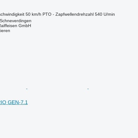
chwindigkeit
50 km/h
PTO - Zapfwellendrehzahl
540 U/min
 Schneverdingen
Raiffeisen GmbH
tieren
RIO GEN-7.1