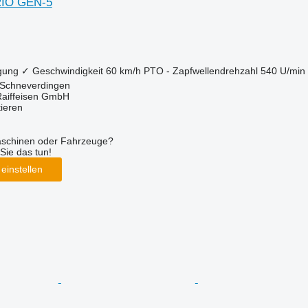
RIO GEN-5
gung
✓
Geschwindigkeit
60 km/h
PTO - Zapfwellendrehzahl
540 U/min
 Schneverdingen
Raiffeisen GmbH
tieren
aschinen oder Fahrzeuge?
Sie das tun!
einstellen