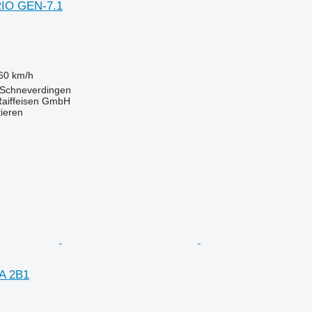
RIO GEN-7.1
60 km/h
 Schneverdingen
Raiffeisen GmbH
tieren
EA 2B1