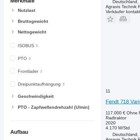
Merkmale
Deutschland,
Agravis Technik 
Nutzlast
Verkäufer kontak
Bruttogewicht
Nettogewicht
ISOBUS
PTO
Frontlader
Dreipunktaufhängung
11
Geschwindigkeit
Fendt 718 Var
PTO - Zapfwellendrehzahl (U/min)
117.000 €
Ohne 
Radtraktor
2020
4.170 M/Std.
Aufbau
Deutschland,
Agravis Technik 