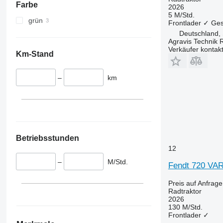
Farbe
2026
5 M/Std.
grün
Frontlader
✓
Ges
Deutschland,
Agravis Technik 
Verkäufer kontak
Km-Stand
–
km
Betriebsstunden
12
–
M/Std.
Fendt 720 VA
Preis auf Anfrage
Radtraktor
2026
130 M/Std.
Frontlader
✓