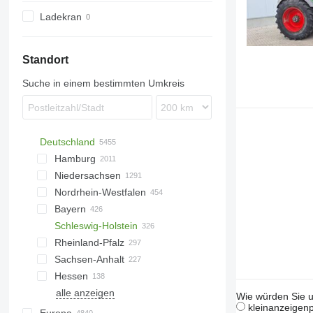
S-series
Ladekran
T-series
Standort
Suche in einem bestimmten Umkreis
Deutschland
Hamburg
Niedersachsen
Hamburg
Nordrhein-Westfalen
Hannover
Bayern
Wildeshausen
Düsseldorf
Schleswig-Holstein
Meppen
Münster
München
Rheinland-Pfalz
Sittensen
Paderborn
Landshut
Kiel
Sachsen-Anhalt
Oldenburg
Altenberge
Bayreuth
Lübeck
Koblenz
Hessen
Hildesheim
Bielefeld
Regensburg
Eutin
Trier
Magdeburg
alle anzeigen
Göttingen
Köln
Biessenhofen
Preetz
Frankenthal
Calbe
Kassel
Stuttgart
Bremen
Potsdam
Rostock
Dresden
Buttelstedt
Berlin
Saarbrücken
Wie würden Sie u
kleinanzeigenp
Osnabrück
Dormagen
Ingolstadt
Sterup
Halle
Darmstadt
Mannheim
Oranienburg
Demmin
Nartum
Jena