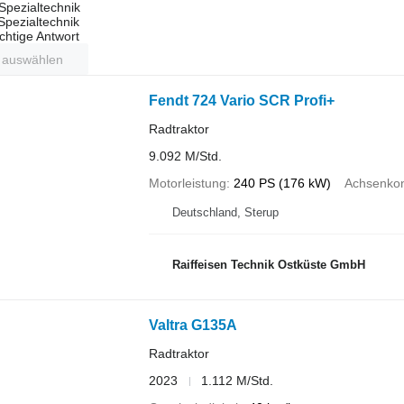
Spezialtechnik
 Spezialtechnik
ichtige Antwort
t auswählen
Fendt 724 Vario SCR Profi+
Radtraktor
9.092 M/Std.
Motorleistung
240 PS (176 kW)
Achsenkon
Deutschland, Sterup
Raiffeisen Technik Ostküste GmbH
Valtra G135A
Radtraktor
2023
1.112 M/Std.