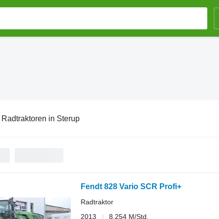
:
Radtraktoren in Sterup
Fendt 828 Vario SCR Profi+
Radtraktor
2013
8.254 M/Std.