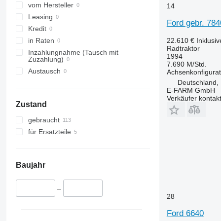
Steiger
4650
4345
vom Hersteller
14
Vestrum
5050 E
4708
Leasing
Ford gebr. 7840
5055 E
5435
Kredit
5058 E
5445
22.610 €
Inklusi
in Raten
Radtraktor
5067 E
5455
Inzahlungnahme (Tausch mit
1994
Zuzahlung)
5070 M
5460
7.690 M/Std.
Austausch
Achsenkonfigurat
5075
5465
Deutschland,
5080
5610
E-FARM GmbH
5085 M
5611
Verkäufer kontak
Zustand
5090
5612
gebraucht
5100
5710
für Ersatzteile
5105 GN
5711
5115
5713
5210
6140
Baujahr
5615
6180
5620
6190
–
5720
6260
28
5820
6270
Ford 6640
6090
6290