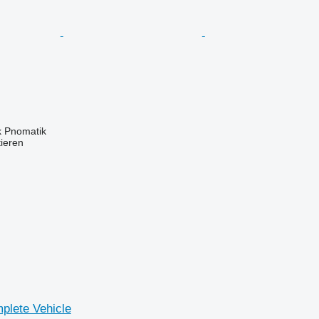
k Pnomatik
tieren
plete Vehicle