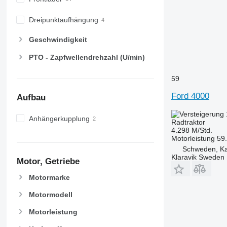
6610
8740
6620
Dreipunktaufhängung
6630
6800
Geschwindigkeit
6810
PTO - Zapfwellendrehzahl (U/min)
6820
6830
59
6900
Ford 4000
Aufbau
6910
6920
Anhängerkupplung
Radtraktor
6930
4.298 M/Std.
7200
Motorleistung
59
Schweden, Ka
7215 R
Klaravik Sweden
Motor, Getriebe
7230 R
7250
Motormarke
7260 R
Motormodell
7270 R
7280 R
Motorleistung
7290 R