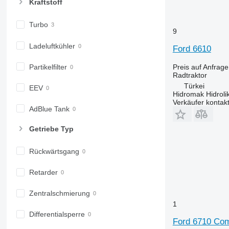
Kraftstoff
7310 R
7430
Turbo
9
7600
7700
Ladeluftkühler
Ford 6610
7710
Partikelfilter
Preis auf Anfrage
7720
Radtraktor
7730
Türkei
EEV
7800
Hidromak Hidroli
Verkäufer kontak
7810
AdBlue Tank
7820
Getriebe Typ
7830
7920
Rückwärtsgang
7930
8100
Retarder
8200
8220
Zentralschmierung
8230
1
Differentialsperre
8260 R
Ford 6710 Com
8270 R