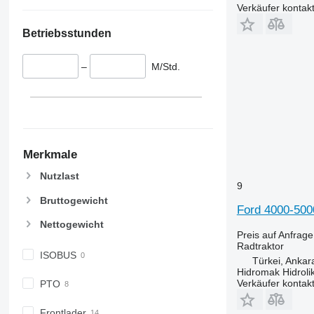
Verkäufer kontak
6195 M
7626
6195 R
7716
Betriebsstunden
6200
7718
6210
7719
–
M/Std.
6215
7720
6220
7722
6230
7724
6250
7726
6300
8220
Merkmale
6310
8240
Nutzlast
6320
8250
9
Bruttogewicht
6330
8650
Ford 4000-500
6410
8660
Nettogewicht
6430 Premium
8670
Preis auf Anfrage
Radtraktor
6510
8690
ISOBUS
Türkei, Ankar
6520
8727
Hidromak Hidroli
Verkäufer kontak
PTO
6530
8732
6600
8737
Frontlader