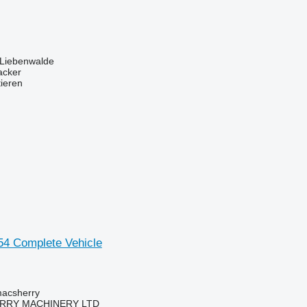
 Liebenwalde
acker
tieren
54 Complete Vehicle
macsherry
RY MACHINERY LTD