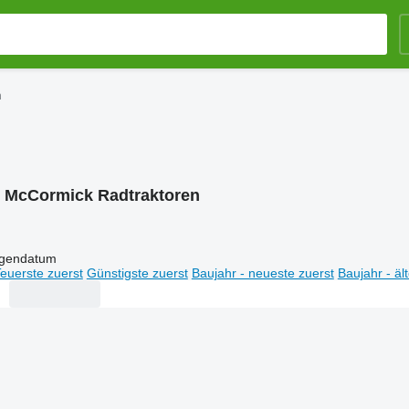
n
:
McCormick Radtraktoren
igendatum
euerste zuerst
Günstigste zuerst
Baujahr - neueste zuerst
Baujahr - äl