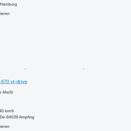
 Hamburg
tieren
670 vt-drive
ve MwSt
40 km/h
 De-84539 Ampfing
tieren