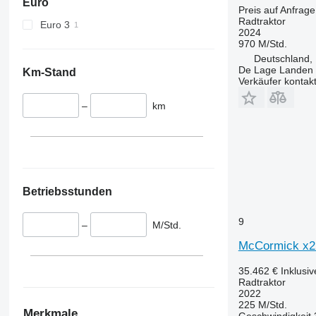
Euro
6110 M
6475
Preis auf Anfrage
Radtraktor
6110 R
6480
Euro 3
2024
6115
6485
970 M/Std.
6120
6490
Deutschland, 
De Lage Landen R
Km-Stand
6125 M
6495
Verkäufer kontak
6125 R
6499
–
km
6130
6713
6135
6715
6140
6716
6145
7475
6150 M
7480
Betriebsstunden
6150 R
7616
6155
7618
9
–
M/Std.
6170
7619
6175
7620
McCormick x2
6190
7624
35.462 €
Inklusi
6195 M
7626
Radtraktor
2022
6195 R
7716
225 M/Std.
6200
7718
Merkmale
Geschwindigkeit