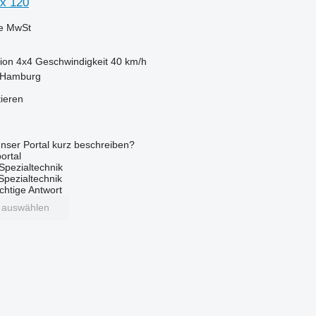
x 120
ve MwSt
ion
4x4
Geschwindigkeit
40 km/h
 Hamburg
tieren
nser Portal kurz beschreiben?
ortal
Spezialtechnik
 Spezialtechnik
ichtige Antwort
t auswählen