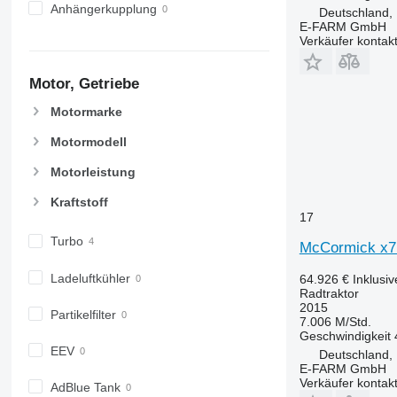
6800
Anhängerkupplung
Deutschland,
6810
E-FARM GmbH
Verkäufer kontak
6820
6830
Motor, Getriebe
6900
6910
Motormarke
6920
Motormodell
6930
7200
Motorleistung
7215 R
Kraftstoff
7230 R
17
7250
Turbo
McCormick x7.
7260 R
7270 R
Ladeluftkühler
64.926 €
Inklusi
Radtraktor
7280 R
2015
Partikelfilter
7290 R
7.006 M/Std.
Geschwindigkeit
7310 R
EEV
Deutschland,
7430
E-FARM GmbH
Verkäufer kontak
7600
AdBlue Tank