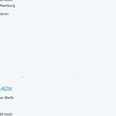
 Hamburg
tieren
-417m
ive MwSt
40 km/h