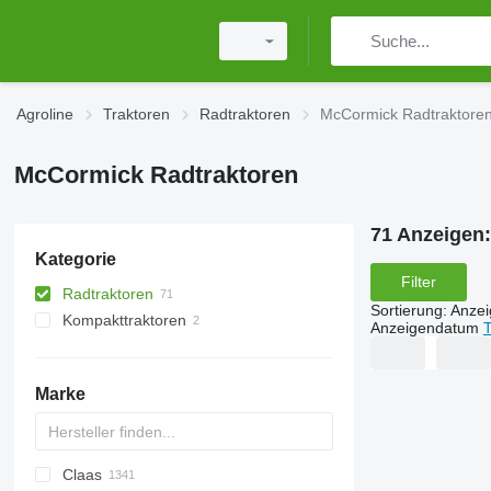
Agroline
Traktoren
Radtraktoren
McCormick Radtraktore
McCormick Radtraktoren
71 Anzeigen
Kategorie
Filter
Radtraktoren
Sortierung
:
Anze
Kompakttraktoren
Anzeigendatum
T
Marke
Claas
TTR
584
2505
CK
310
MT
CFG