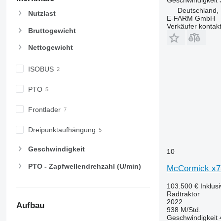
6210
7719
Deutschland,
Nutzlast
E-FARM GmbH
6215
7720
Verkäufer kontak
Bruttogewicht
6220
7722
6230
7724
Nettogewicht
6250
7726
6300
8220
ISOBUS
6310
8240
PTO
6320
8250
6330
8650
Frontlader
6410
8660
6430 Premium
8670
Dreipunktaufhängung
6510
8690
Geschwindigkeit
6520
8727
10
6530
8732
PTO - Zapfwellendrehzahl (U/min)
McCormick x7
6600
8737
103.500 €
Inklus
6610
8740
Radtraktor
6620
2022
Aufbau
938 M/Std.
6630
Geschwindigkeit