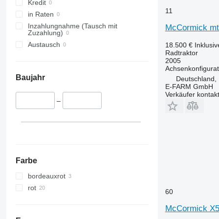
5058 E
5445
Kredit
11
5067 E
5455
in Raten
5070 M
5460
Inzahlungnahme (Tausch mit
McCormick mt
Zuzahlung)
5075
5465
Austausch
18.500 €
Inklusi
5080
5610
Radtraktor
5085 M
5611
2005
Achsenkonfigurat
5090
5612
Baujahr
Deutschland,
5100
5710
E-FARM GmbH
Verkäufer kontak
5105 GN
5711
–
5115
5713
5210
6140
5615
6180
5620
6190
5720
6260
Farbe
5820
6270
bordeauxrot
6090
6290
rot
6100
6455
60
6105
6460
McCormick X5.
6110 B
6465