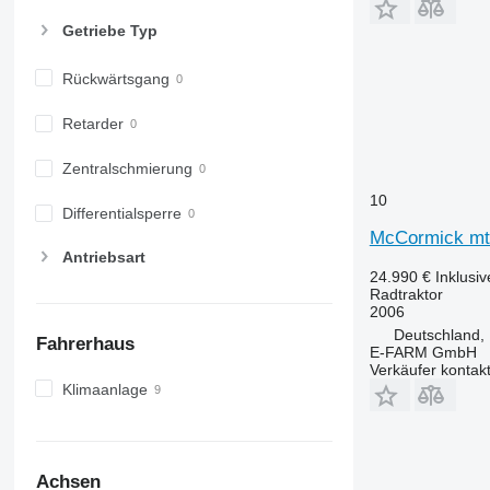
7700
Getriebe Typ
7710
7720
Rückwärtsgang
7730
7800
Retarder
7810
7820
Zentralschmierung
7830
10
Differentialsperre
7920
McCormick mt
7930
Antriebsart
8100
24.990 €
Inklusi
Radtraktor
8200
2006
8220
Deutschland,
Fahrerhaus
8230
E-FARM GmbH
Verkäufer kontak
8260 R
Klimaanlage
8270 R
8285 R
8295
Achsen
8300