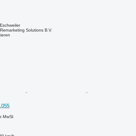
Eschweiler
emarketing Solutions B.V.
tieren
.055
ve MwSt
30 km/h