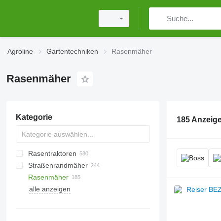
Agroline
Gartentechniken
Rasenmäher
Rasenmäher
Kategorie
185 Anzeig
Rasentraktoren
Straßenrandmäher
Rasenmäher
alle anzeigen
persönliche Schutzausrüstungen
Schubkarren
Gartenscheren