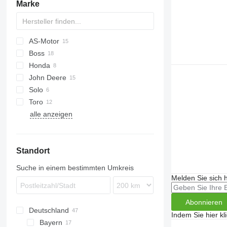
Marke
Gartennetze
Schaufeln
Astscheren
AS-Motor
Pflanztöpfe-Outdoor
Boss
AS
Besen
Honda
Disco
RZT
E
HYDRO
SM
Hacken
John Deere
XT2
HRD
P-series
SXG
sonstige Gartengeräte
Solo
HRH
R-series
220 E-Cut
F-series
Toro
HRM
580
Park
RMA
alle anzeigen
HRX
590
1550
H-series
Standort
M-series
X-series
Suche in einem bestimmten Umkreis
Melden Sie sich 
Abonnieren
Deutschland
Indem Sie hier kl
Bayern