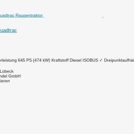
uadtrac
rleistung
645 PS (474 kW)
Kraftstoff
Diesel
ISOBUS
✓
Dreipunktaufh
 Lübeck
ndel GmbH
tieren