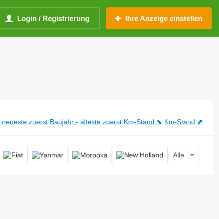
Login / Registrierung
Ihre Anzeige einstellen
- neueste zuerst
Baujahr - älteste zuerst
Km-Stand ⬊
Km-Stand ⬈
Alle