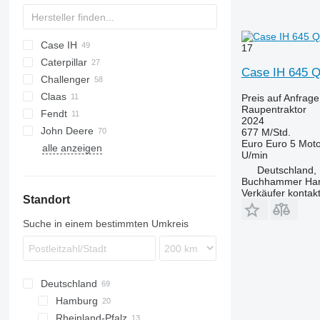
Case IH
Challenger
17
Caterpillar
500
Case IH 645 Q
Challenger
535
775
Claas
CVX
D series
CH
Preis auf Anfrage
Raupentraktor
Fendt
Magnum
E-series
MT
Axion
75
2024
John Deere
Quadtrac
C-series
Vario
677 M/Std.
Euro
Euro 5
Moto
alle anzeigen
STX
Challenger
410
T-series
Explorer
AC
U/min
Steiger
Xerion
8300
Deutschland,
Buchhammer Ha
8360 RT
Verkäufer kontak
Standort
8400
8430
Suche in einem bestimmten Umkreis
9510 R
9520
9560
Deutschland
9570
Hamburg
9620
Rheinland-Pfalz
Hamburg
9630