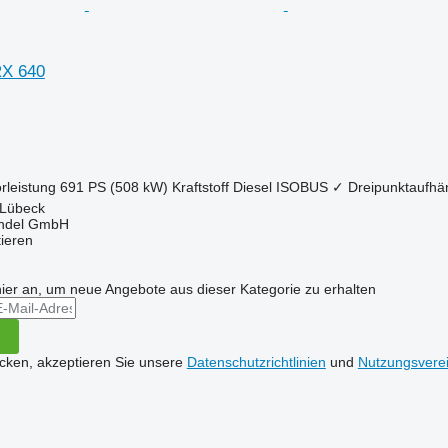
RX 640
rleistung
691 PS (508 kW)
Kraftstoff
Diesel
ISOBUS
✓
Dreipunktaufh
 Lübeck
ndel GmbH
tieren
hier an, um neue Angebote aus dieser Kategorie zu erhalten
icken, akzeptieren Sie unsere
Datenschutzrichtlinien
und
Nutzungsvere