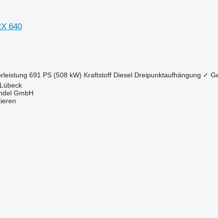
RX 640
rleistung
691 PS (508 kW)
Kraftstoff
Diesel
Dreipunktaufhängung
✓
Ge
 Lübeck
ndel GmbH
tieren