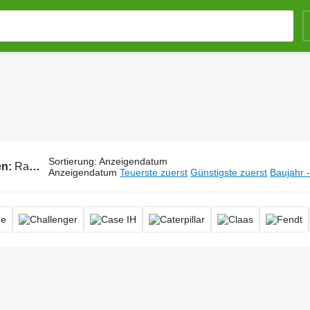
Sortierung
:
Anzeigendatum
en:
Raupentraktoren, Raupenschlepper, Kettentraktor
Anzeigendatum
Teuerste zuerst
Günstigste zuerst
Baujahr 