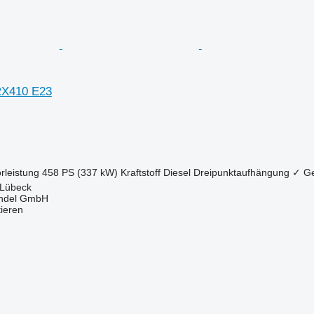
RX410 E23
rleistung
458 PS (337 kW)
Kraftstoff
Diesel
Dreipunktaufhängung
✓
Ge
 Lübeck
ndel GmbH
tieren