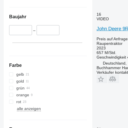
16
Baujahr
VIDEO
John Deere 9
–
Preis auf Anfrage
Raupentraktor
2023
657 M/Std.
Geschwindigkeit
Deutschland,
Farbe
Buchhammer Ha
Verkäufer kontak
gelb
gold
grün
orange
rot
alle anzeigen