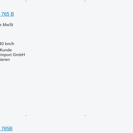
 765 B
ve MwSt
40 km/h
 Kunde
t-Import GmbH
tieren
 765B