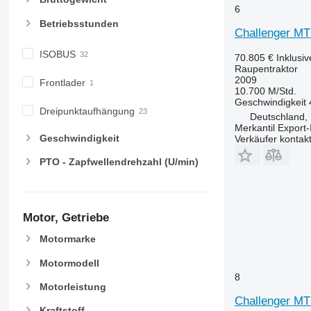
6
Betriebsstunden
Challenger MT
ISOBUS
70.805 €
Inklusi
Raupentraktor
2009
Frontlader
10.700 M/Std.
Geschwindigkeit
Dreipunktaufhängung
Deutschland,
Merkantil Expor
Geschwindigkeit
Verkäufer kontak
PTO - Zapfwellendrehzahl (U/min)
Motor, Getriebe
Motormarke
Motormodell
8
Motorleistung
Challenger MT
Kraftstoff