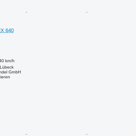
RX 640
40 km/h
 Lübeck
ndel GmbH
tieren