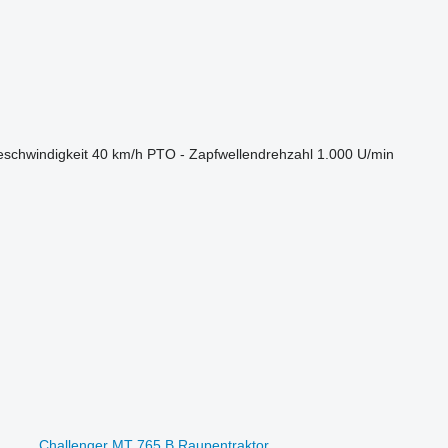
schwindigkeit
40 km/h
PTO - Zapfwellendrehzahl
1.000 U/min
Challenger MT 765 B Raupentraktor