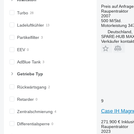
Preis auf Anfrage
Raupentraktor
Turbo
2007
500 M/Std.
Ladeluftkühler
Motorleistung
34
Deutschland,
SPARE-HUB MA
Partikelfilter
Verkäufer kontak
EEV
AdBlue Tank
Getriebe Typ
Rückwärtsgang
Retarder
9
Case IH Magn
Zentralschmierung
271.900 €
Inklus
Differentialsperre
Raupentraktor
2023