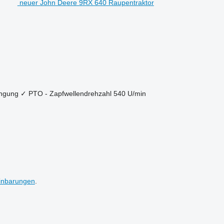
neuer John Deere 9RX 640 Raupentraktor
ängung
✓
PTO - Zapfwellendrehzahl
540 U/min
inbarungen
.