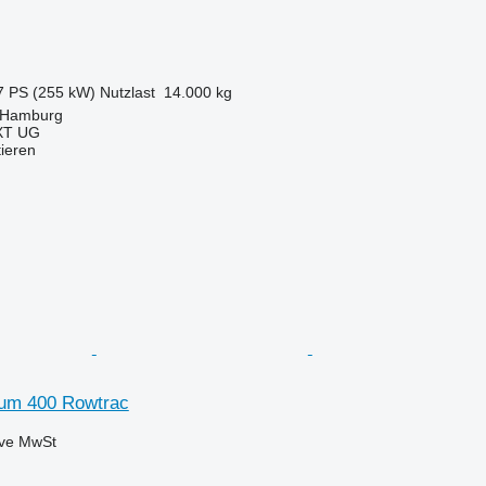
7 PS (255 kW)
Nutzlast
14.000 kg
 Hamburg
XT UG
tieren
um 400 Rowtrac
ive MwSt