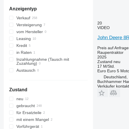
Anzeigentyp
Verkauf
20
Versteigerung
VIDEO
vom Hersteller
John Deere 8
Leasing
Kredit
Preis auf Anfrage
Raupentraktor
in Raten
2025
Inzahlungnahme (Tausch mit
Zustand
neu
Zuzahlung)
17 M/Std.
Austausch
Euro
Euro 5
Moto
Deutschland,
Buchhammer Ha
Verkäufer kontak
Zustand
neu
gebraucht
für Ersatzteile
mit einem Mangel
Vorführgerät