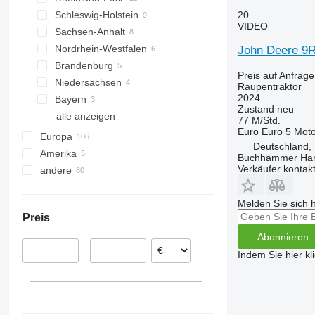
Schleswig-Holstein
Koblenz
20
H-series
VIDEO
Sachsen-Anhalt
Lübeck
Nordrhein-Westfalen
Calbe
John Deere 9
Brandenburg
Halle
Münster
Preis auf Anfrage
Niedersachsen
Domnitz
Seelow
Raupentraktor
2024
Bayern
Ragow-Merz
Hannover
Zustand
neu
alle anzeigen
Oranienburg
Göttingen
München
Jahnatal
Stuttgart
77 M/Std.
Euro
Euro 5
Moto
Meppen
Bayreuth
Europa
Deutschland,
Amerika
Rumänien
Buchhammer Ha
Verkäufer kontak
andere
Polen
Mexiko
Italien
Kanada
Ukraine
Melden Sie sich 
Niederlande
USA
Preis
Dänemark
Abonnieren
Frankreich
–
Tschechien
Indem Sie hier kl
Bulgarien
alle anzeigen