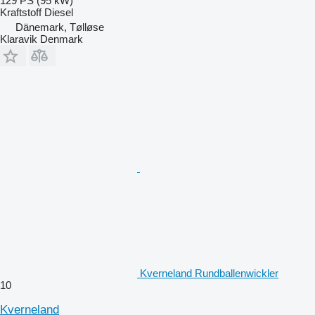
129 PS (95 kW)
Kraftstoff
Diesel
Dänemark, Tølløse
Klaravik Denmark
Kverneland Rundballenwickler
10
Kverneland