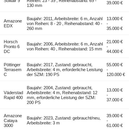
Solitair 9
Reihen: 23 - 39 , Reihenabstand: 69 -
39.000 €
130 mm
Baujahr: 2011, Arbeitsbreite: 6 m, Anzahl
13.000 €
Amazone
von Reihen: 8 - 20 , Reihenabstand: 40 -
-
EDX
260 mm
35.000 €
Horsch
21.000 €
Baujahr: 2006, Arbeitsbreite: 6 m, Anzahl
Pronto 6
-
von Reihen: 40 , Reihenabstand: 15 mm
DC
44.000 €
Pöttinger
Baujahr: 2017, Zustand: gebraucht,
55.000 €
Terrasem
Arbeitsbreite: 4 m, erforderliche Leistung
-
C
der SZM: 190 PS
120.000 €
Baujahr: 2004, Zustand: gebraucht,
13.000 €
Väderstad
Arbeitsbreite: 4 m, Reihenabstand: 12
-
Rapid 400
mm, erforderliche Leistung der SZM:
37.000 €
200 PS
Amazone
39.000 €
Baujahr: 2023, Zustand: gebraucht/neu,
Cataya
-
Arbeitsbreite: 3 m
3000
61.000 €