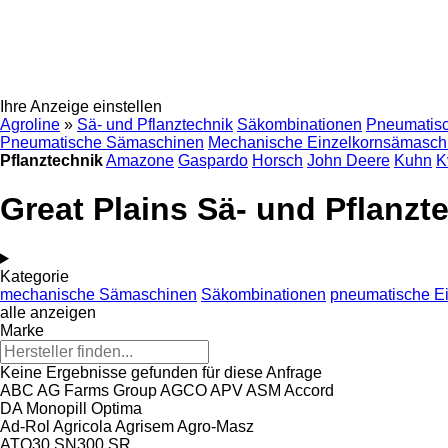
Ihre Anzeige einstellen
Agroline
»
Sä- und Pflanztechnik
Säkombinationen
Pneumatisc
Pneumatische Sämaschinen
Mechanische Einzelkornsämasch
Pflanztechnik
Amazone
Gaspardo
Horsch
John Deere
Kuhn
K
Great Plains Sä- und Pflanzt
Kategorie
mechanische Sämaschinen
Säkombinationen
pneumatische E
alle anzeigen
Marke
Keine Ergebnisse gefunden für diese Anfrage
ABC
AG Farms Group
AGCO
APV
ASM
Accord
DA
Monopill
Optima
Ad-Rol
Agricola
Agrisem
Agro-Masz
ATO30
SN300
SR