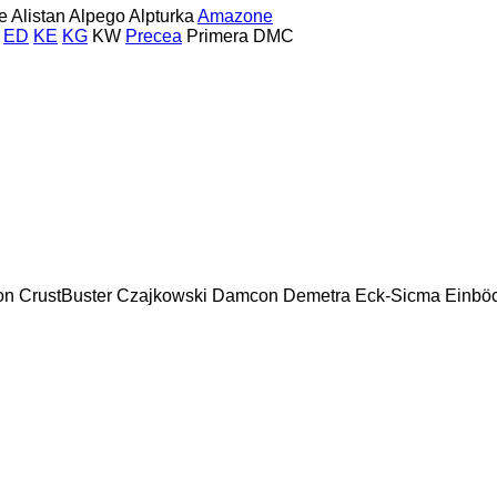
e
Alistan
Alpego
Alpturka
Amazone
ED
KE
KG
KW
Precea
Primera DMC
on
CrustBuster
Czajkowski
Damcon
Demetra
Eck-Sicma
Einbö