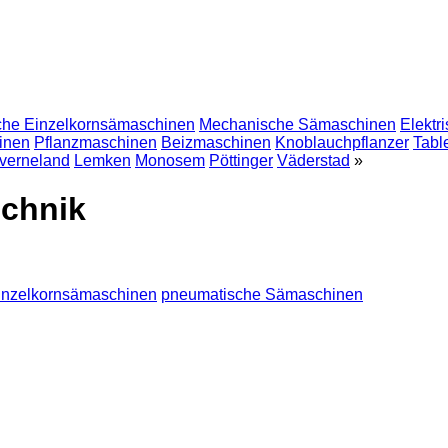
he Einzelkornsämaschinen
Mechanische Sämaschinen
Elektr
inen
Pflanzmaschinen
Beizmaschinen
Knoblauchpflanzer
Tabl
verneland
Lemken
Monosem
Pöttinger
Väderstad
»
echnik
inzelkornsämaschinen
pneumatische Sämaschinen