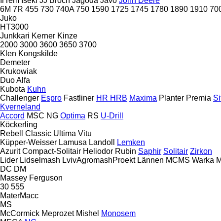
IrTem
Iseki
JJ Broch
Jagoda
Javo
John Deere
6M
7R
455
730
740A
750
1590
1725
1745
1780
1890
1910
70
Juko
HT3000
Junkkari
Kerner
Kinze
2000
3000
3600
3650
3700
Klen
Kongskilde
Demeter
Krukowiak
Duo Alfa
Kubota
Kuhn
Challenger
Espro
Fastliner
HR
HRB
Maxima
Planter
Premia
Si
Kverneland
Accord
MSC
NG
Optima
RS
U-Drill
Köckerling
Rebell Classic
Ultima
Vitu
Küpper-Weisser
Lamusa
Landoll
Lemken
Azurit
Compact-Solitair
Heliodor
Rubin
Saphir
Solitair
Zirkon
Lider
Lidselmash
LvivAgromashProekt
Lännen
MCMS Warka
M
DC
DM
Massey Ferguson
30
555
MaterMacc
MS
McCormick
Meprozet
Mishel
Monosem