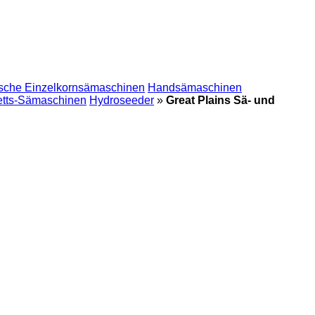
ische Einzelkornsämaschinen
Handsämaschinen
etts-Sämaschinen
Hydroseeder
»
Great Plains Sä- und