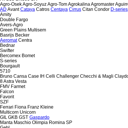
Agro-Osek
Agro-Soyuz
Agro-Tom
Agrokalina
Agromaster
Aguirr
AD
Avant
Cataya
Catros
Centaya
Cirrus
Citan
Condor
D-series
Amity
Double
Fargo
Avers-Agro
Green Plains
Multisem
Basrijs
Becker
Aeromat
Centra
Bednar
Swifter
Bercomex
Bomet
S-series
Bourgault
5710
Bruno
Cansa
Case IH
Celli
Challenger
Checchi & Magli
Clayd
8
Astra
Vesta
FMV
Farmet
Falcon
Favorit
SZF
Ferrari
Fiona
Franz Kleine
Multicorn
Unicorn
GIL
GKB
GST
Gaspardo
Manta
Maschio
Olimpia
Romina
SP
Gehl