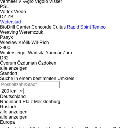
Vermeer
Vi-Agro
Vigolo
Visser
PSL
Vortex
Vredo
DZ
ZB
Väderstad
BioDrill
Carrier
Concorde
Cultus
Rapid
Spirit
Tempo
Weaving
Weremczuk
Patryk
Wiesław Królik
Wil-Rich
2800
Wintersteiger
Wärtsilä
Yanmar
Zürn
D62
Överum
Özduman
Özdöken
alle anzeigen
Standort
Suche in einem bestimmten Umkreis
Deutschland
Rheinland-Pfalz
Mecklenburg
Rostock
alle anzeigen
alle anzeigen
Europa