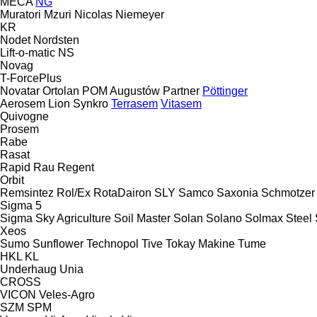
MECA
NG
Muratori
Mzuri
Nicolas
Niemeyer
KR
Nodet
Nordsten
Lift-o-matic
NS
Novag
T-ForcePlus
Novatar
Ortolan
POM Augustów
Partner
Pöttinger
Aerosem
Lion
Synkro
Terrasem
Vitasem
Quivogne
Prosem
Rabe
Rasat
Rapid
Rau
Regent
Orbit
Remsintez
Rol/Ex
RotaDairon
SLY
Samco
Saxonia
Schmotzer
Sigma 5
Sigma
Sky Agriculture
Soil Master
Solan
Solano
Solmax Steel
Xeos
Sumo
Sunflower
Technopol
Tive
Tokay Makine
Tume
HKL
KL
Underhaug
Unia
CROSS
VICON
Veles-Agro
SZM
SPM