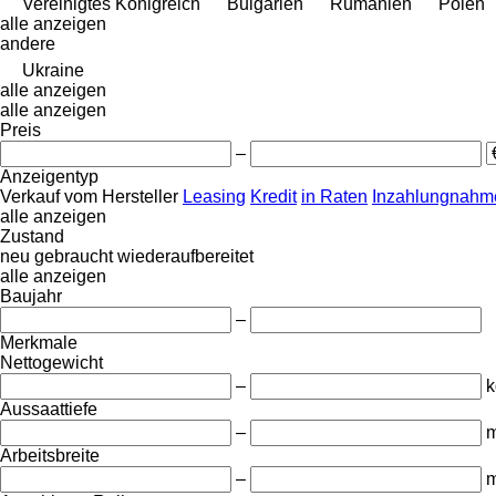
Vereinigtes Königreich
Bulgarien
Rumänien
Polen
alle anzeigen
andere
Ukraine
alle anzeigen
alle anzeigen
Preis
–
Anzeigentyp
Verkauf
vom Hersteller
Leasing
Kredit
in Raten
Inzahlungnahme
alle anzeigen
Zustand
neu
gebraucht
wiederaufbereitet
alle anzeigen
Baujahr
–
Merkmale
Nettogewicht
–
k
Aussaattiefe
–
Arbeitsbreite
–