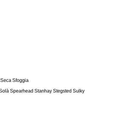
Seca
Sfoggia
Solà
Spearhead
Stanhay
Stegsted
Sulky