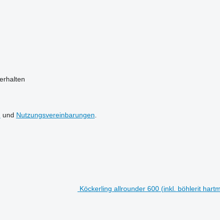
erhalten
n
und
Nutzungsvereinbarungen
.
Köckerling allrounder 600 (inkl. böhlerit har