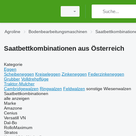
Agroline
Bodenbearbeitungsmaschinen
Saatbettkombination
Saatbettkombinationen aus Österreich
Kategorie
Eggen
Scheibeneggen
Kreiseleggen
Zinkeneggen
Federzinkeneggen
Grubber
Volldrehpflüge
Traktor-Mulcher
Cambridgewalzen
Ringwalzen
Feldwalzen
sonstige Wiesenwalzen
Saatbettkombinationen
alle anzeigen
Marke
Amazone
Cenius
Versatill VN
Dal-Bo
RolloMaximum
Stratos