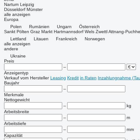
Nartum
Leipzig
Düsseldorf
Münster
alle anzeigen
Europa
Polen
Rumänien
Ungarn
Österreich
Sankt Pölten
Graz
Markt Hartmannsdorf
Wels
Zwettl
Attnang-Puchh
Lettland
Litauen
Frankreich
Norwegen
alle anzeigen
andere
Ukraine
Preis
–
Anzeigentyp
Verkauf
vom Hersteller
Leasing
Kredit
in Raten
Inzahlungnahme (Tau
Baujahr
–
Merkmale
Nettogewicht
–
kg
Arbeitsbreite
–
m
Arbeitstiefe
–
mm
Kapazität