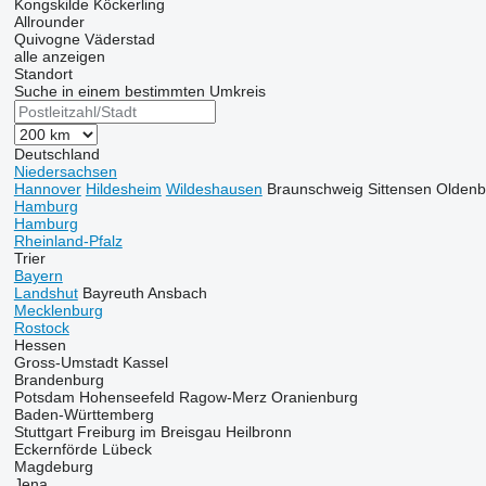
Kongskilde
Köckerling
Allrounder
Quivogne
Väderstad
alle anzeigen
Standort
Suche in einem bestimmten Umkreis
Deutschland
Niedersachsen
Hannover
Hildesheim
Wildeshausen
Braunschweig
Sittensen
Oldenb
Hamburg
Hamburg
Rheinland-Pfalz
Trier
Bayern
Landshut
Bayreuth
Ansbach
Mecklenburg
Rostock
Hessen
Gross-Umstadt
Kassel
Brandenburg
Potsdam
Hohenseefeld
Ragow-Merz
Oranienburg
Baden-Württemberg
Stuttgart
Freiburg im Breisgau
Heilbronn
Eckernförde
Lübeck
Magdeburg
Jena