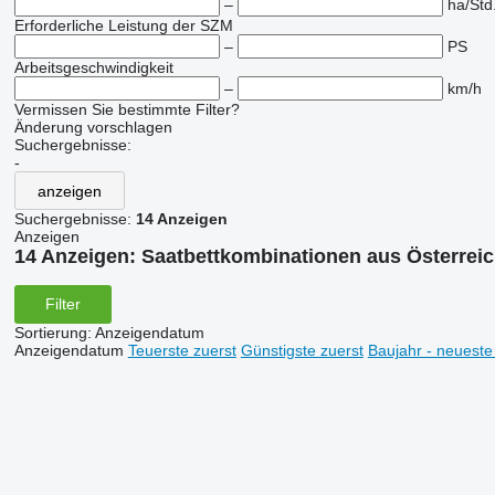
–
ha/Std
Erforderliche Leistung der SZM
–
PS
Arbeitsgeschwindigkeit
–
km/h
Vermissen Sie bestimmte Filter?
Änderung vorschlagen
Suchergebnisse:
-
anzeigen
Suchergebnisse:
14 Anzeigen
Anzeigen
14 Anzeigen:
Saatbettkombinationen aus Österrei
Filter
Sortierung
:
Anzeigendatum
Anzeigendatum
Teuerste zuerst
Günstigste zuerst
Baujahr - neueste