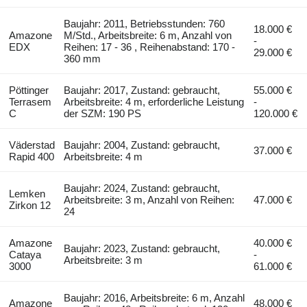
Baujahr: 2011, Betriebsstunden: 760
18.000 €
Amazone
M/Std., Arbeitsbreite: 6 m, Anzahl von
-
EDX
Reihen: 17 - 36 , Reihenabstand: 170 -
29.000 €
360 mm
Pöttinger
Baujahr: 2017, Zustand: gebraucht,
55.000 €
Terrasem
Arbeitsbreite: 4 m, erforderliche Leistung
-
C
der SZM: 190 PS
120.000 €
Väderstad
Baujahr: 2004, Zustand: gebraucht,
37.000 €
Rapid 400
Arbeitsbreite: 4 m
Baujahr: 2024, Zustand: gebraucht,
Lemken
Arbeitsbreite: 3 m, Anzahl von Reihen:
47.000 €
Zirkon 12
24
Amazone
40.000 €
Baujahr: 2023, Zustand: gebraucht,
Cataya
-
Arbeitsbreite: 3 m
3000
61.000 €
Baujahr: 2016, Arbeitsbreite: 6 m, Anzahl
Amazone
48.000 €