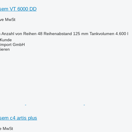
osem VT 6000 DD
ive MwSt
m
Anzahl von Reihen
48
Reihenabstand
125 mm
Tankvolumen
4.600 l
 Kunde
t-Import GmbH
tieren
asem c4 artis plus
ve MwSt