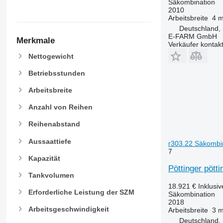
Säkombination
2010
Arbeitsbreite
4 
Deutschland,
E-FARM GmbH
Merkmale
Verkäufer kontak
Nettogewicht
Betriebsstunden
Arbeitsbreite
Anzahl von Reihen
Reihenabstand
Aussaattiefe
r303.22 Säkombi
7
Kapazität
Pöttinger pött
Tankvolumen
18.921 €
Inklusi
Erforderliche Leistung der SZM
Säkombination
2018
Arbeitsgeschwindigkeit
Arbeitsbreite
3 
Deutschland,