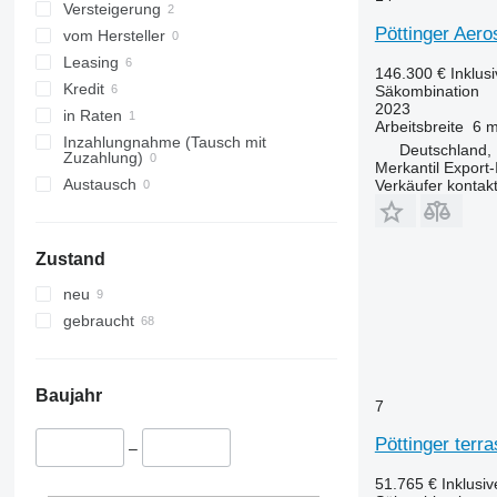
Versteigerung
Pöttinger Aer
vom Hersteller
Leasing
146.300 €
Inklus
Kredit
Säkombination
2023
in Raten
Arbeitsbreite
6 
Inzahlungnahme (Tausch mit
Deutschland,
Zuzahlung)
Merkantil Expor
Austausch
Verkäufer kontak
Zustand
neu
gebraucht
Baujahr
7
Pöttinger terr
–
51.765 €
Inklusi