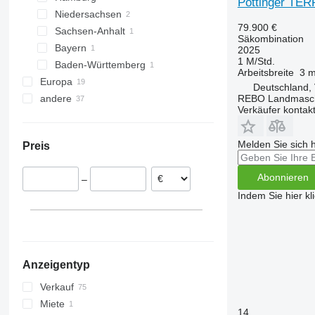
Pöttinger TE
Niedersachsen
Preetz
Hamburg
79.900 €
Sachsen-Anhalt
Lübeck
Wildeshausen
Säkombination
Bayern
Calbe
2025
1 M/Std.
Baden-Württemberg
Regensburg
Arbeitsbreite
3 
Europa
Heilbronn
Deutschland, 
REBO Landmasc
andere
Österreich
Verkäufer kontak
Frankreich
Ukraine
Niederlande
Melden Sie sich 
Preis
Litauen
Lettland
Abonnieren
–
Tschechien
Indem Sie hier kl
Slowakei
Polen
alle anzeigen
Anzeigentyp
Verkauf
Miete
14