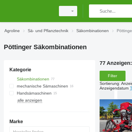
Agroline
Sä- und Pflanztechnik
Säkombinationen
Pötting
Pöttinger Säkombinationen
77 Anzeigen
Kategorie
Filter
Säkombinationen
Sortierung
:
Anze
mechanische Sämaschinen
Anzeigendatum
T
Handsämaschinen
alle anzeigen
Marke