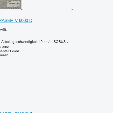
RRASEM V 6000 D
wSt.
m
Arbeitsgeschwindigkeit
40 km/h
ISOBUS
✓
 Calbe
 Center GmbH
tieren