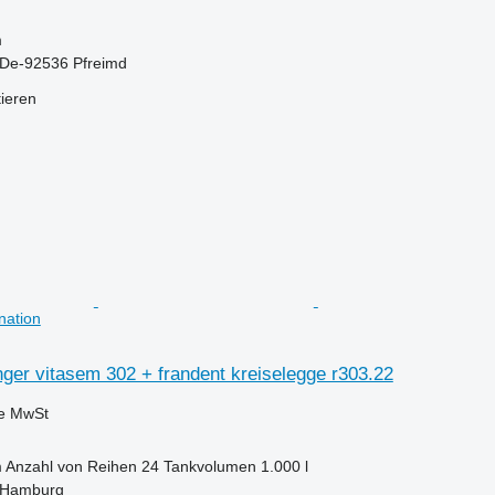
m
 De-92536 Pfreimd
tieren
nation
inger vitasem 302 + frandent kreiselegge r303.22
ve MwSt
m
Anzahl von Reihen
24
Tankvolumen
1.000 l
 Hamburg