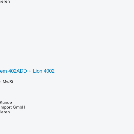
tieren
asem 402ADD + Lion 4002
ve MwSt
m
 Kunde
t-Import GmbH
tieren