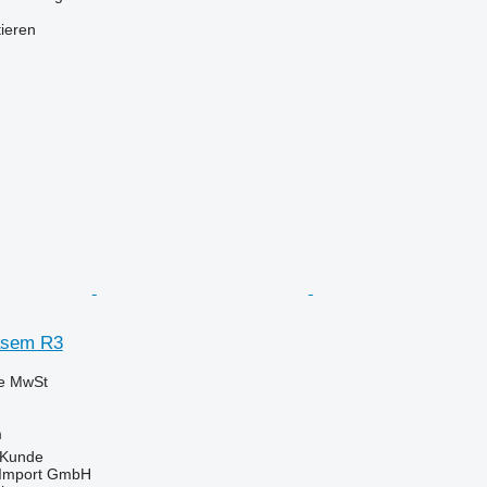
tieren
rasem R3
ve MwSt
m
 Kunde
t-Import GmbH