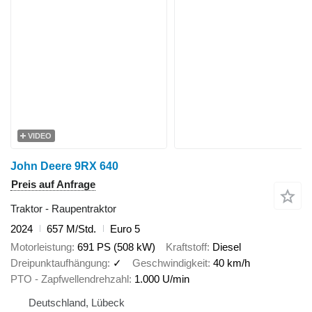
VIDEO
John Deere 9RX 640
Preis auf Anfrage
Traktor - Raupentraktor
2024
657 M/Std.
Euro 5
Motorleistung
691 PS (508 kW)
Kraftstoff
Diesel
Dreipunktaufhängung
✓
Geschwindigkeit
40 km/h
PTO - Zapfwellendrehzahl
1.000 U/min
Deutschland, Lübeck