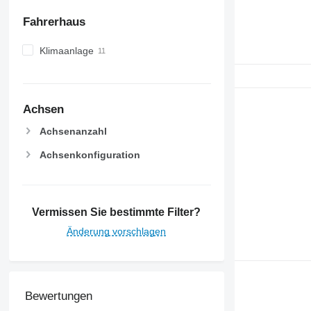
7250
Fahrerhaus
7260 R
7270 R
Klimaanlage
7280 R
7290 R
7310 R
7430
Achsen
7600
Achsenanzahl
7700
Achsenkonfiguration
7710
7720
7730
7800
Vermissen Sie bestimmte Filter?
7810
Änderung vorschlagen
7820
7830
7920
7930
Bewertungen
8100