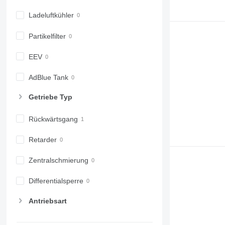
6430 Premium
8740
6510
Ladeluftkühler
6520
Partikelfilter
6530
6600
EEV
6610
6620
AdBlue Tank
6630
Getriebe Typ
6800
6810
Rückwärtsgang
6820
6830
Retarder
6900
6910
Zentralschmierung
6920
Differentialsperre
6930
7200
Antriebsart
7215 R
7230 R