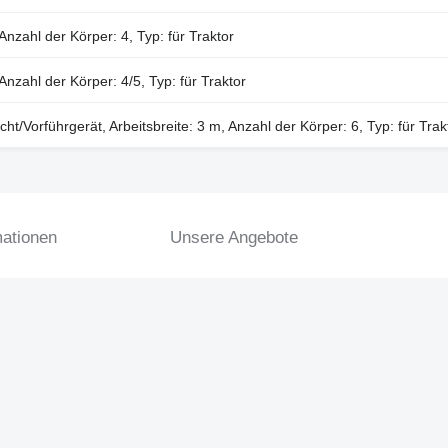
nzahl der Körper: 4, Typ: für Traktor
nzahl der Körper: 4/5, Typ: für Traktor
t/Vorführgerät, Arbeitsbreite: 3 m, Anzahl der Körper: 6, Typ: für Trak
mationen
Unsere Angebote
tsbedingungen
Anzeigenschaltung auf Agroline
ng
Ihre Anzeige einstellen
Platzieren Sie eine Bannerwerbung
en
Impressum
Partnerprogramm