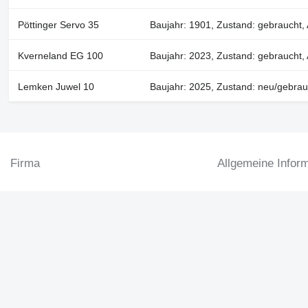
Pöttinger Servo 35
Baujahr: 1901, Zustand: gebraucht, A
Kverneland EG 100
Baujahr: 2023, Zustand: gebraucht, A
Lemken Juwel 10
Baujahr: 2025, Zustand: neu/gebrauch
Firma
Allgemeine Infor
Über uns
Allgemeine Geschäf
Hilfe
Datenschutzerkläru
Kontakt
Sicherheitshinweise
Agroline Bewertung
Deutschland / Deutsch
Markenkatalog