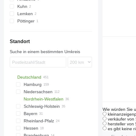
Kuhn
Teres
Lemken
Pöttinger
Diamant
Terradisc
Standort
Suche in einem bestimmten Umkreis
Deutschland
Hamburg
Niedersachsen
Hamburg
Nordrhein-Westfalen
Hannover
Schleswig-Holstein
Wildeshausen
Düsseldorf
Wie würden Sie u
Bayern
Hildesheim
Münster
Kiel
kleinanzeigenp
verkäufer von 
Rheinland-Pfalz
Meppen
Bielefeld
Lübeck
München
hersteller von
Hessen
Sittensen
Paderborn
Eutin
Landshut
Koblenz
es gibt keine r
Brandenburg
Oldenburg
Altenberge
Eckernförde
Bayreuth
Trier
Kassel