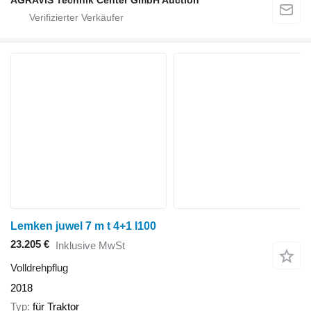
AGRAVIS Technik Center GmbH Auction
Lemken juwel 7 m t 4+1 l100
23.205 €
Inklusive MwSt
Volldrehpflug
2018
Typ
für Traktor