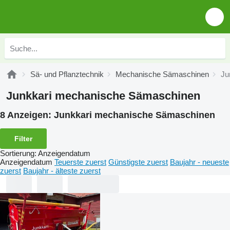
Sä- und Pflanztechnik
Mechanische Sämaschinen
Ju
Junkkari mechanische Sämaschinen
8 Anzeigen:
Junkkari mechanische Sämaschinen
Filter
Sortierung
:
Anzeigendatum
Anzeigendatum
Teuerste zuerst
Günstigste zuerst
Baujahr - neueste
zuerst
Baujahr - älteste zuerst