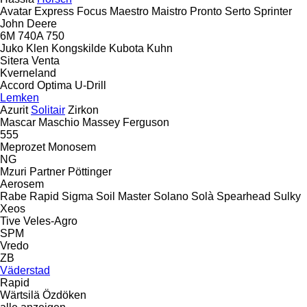
Avatar
Express
Focus
Maestro
Maistro
Pronto
Serto
Sprinter
John Deere
6M
740A
750
Juko
Klen
Kongskilde
Kubota
Kuhn
Sitera
Venta
Kverneland
Accord
Optima
U-Drill
Lemken
Azurit
Solitair
Zirkon
Mascar
Maschio
Massey Ferguson
555
Meprozet
Monosem
NG
Mzuri
Partner
Pöttinger
Aerosem
Rabe
Rapid
Sigma
Soil Master
Solano
Solà
Spearhead
Sulky
Xeos
Tive
Veles-Agro
SPM
Vredo
ZB
Väderstad
Rapid
Wärtsilä
Özdöken