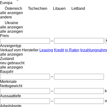
Europa
Österreich
Tschechien
Litauen
Lettland
alle anzeigen
andere
Ukraine
alle anzeigen
alle anzeigen
Preis
–
Anzeigentyp
Verkauf
vom Hersteller
Leasing
Kredit
in Raten
Inzahlungnahme
alle anzeigen
Zustand
neu
gebraucht
alle anzeigen
Baujahr
–
Merkmale
Nettogewicht
–
k
Aussaattiefe
–
Arbeitsbreite