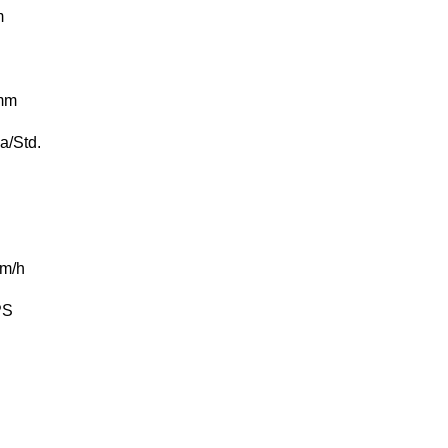
m
mm
a/Std.
m/h
PS