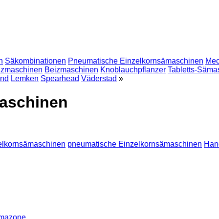
n
Säkombinationen
Pneumatische Einzelkornsämaschinen
Mec
nzmaschinen
Beizmaschinen
Knoblauchpflanzer
Tabletts-Säma
and
Lemken
Spearhead
Väderstad
»
aschinen
zelkornsämaschinen
pneumatische Einzelkornsämaschinen
Han
mazone