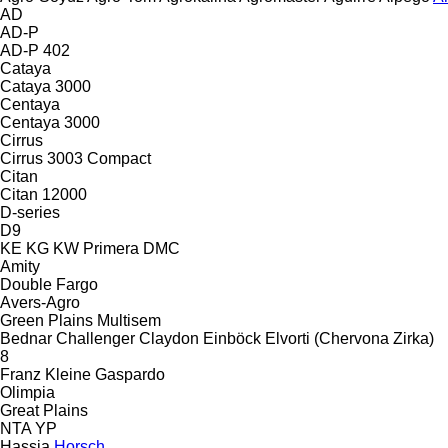
AD
AD-P
AD-P 402
Cataya
Cataya 3000
Centaya
Centaya 3000
Cirrus
Cirrus 3003 Compact
Citan
Citan 12000
D-series
D9
KE
KG
KW
Primera DMC
Amity
Double
Fargo
Avers-Agro
Green Plains
Multisem
Bednar
Challenger
Claydon
Einböck
Elvorti (Chervona Zirka)
8
Franz Kleine
Gaspardo
Olimpia
Great Plains
NTA
YP
Hassia
Horsch