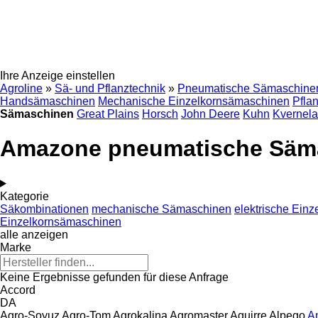
Ihre Anzeige einstellen
Agroline
»
Sä- und Pflanztechnik
»
Pneumatische Sämaschine
Handsämaschinen
Mechanische Einzelkornsämaschinen
Pfla
Sämaschinen
Great Plains
Horsch
John Deere
Kuhn
Kvernel
Amazone pneumatische Säm
Kategorie
Säkombinationen
mechanische Sämaschinen
elektrische Ein
Einzelkornsämaschinen
alle anzeigen
Marke
Keine Ergebnisse gefunden für diese Anfrage
Accord
DA
Agro-Soyuz
Agro-Tom
Agrokalina
Agromaster
Aguirre
Alpego
A