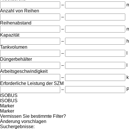
–
Anzahl von Reihen
–
Reihenabstand
–
Kapazität
–
h
Tankvolumen
–
l
Düngerbehälter
–
l
Arbeitsgeschwindigkeit
–
k
Erforderliche Leistung der SZM
–
ISOBUS
ISOBUS
Marker
Marker
Vermissen Sie bestimmte Filter?
Änderung vorschlagen
Suchergebnisse: