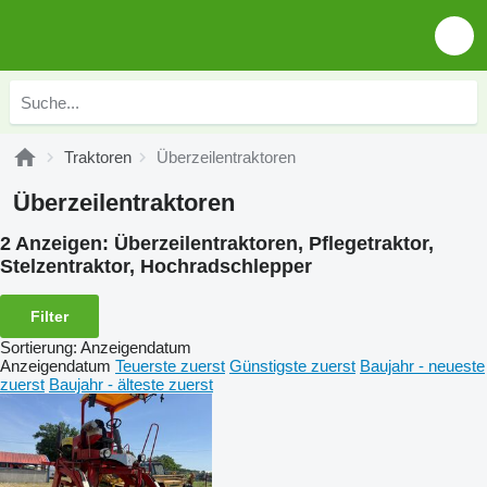
Traktoren
Überzeilentraktoren
Überzeilentraktoren
2 Anzeigen:
Überzeilentraktoren, Pflegetraktor,
Stelzentraktor, Hochradschlepper
Filter
Sortierung
:
Anzeigendatum
Anzeigendatum
Teuerste zuerst
Günstigste zuerst
Baujahr - neueste
zuerst
Baujahr - älteste zuerst