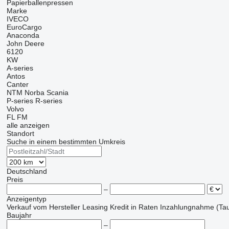
Papierballenpressen
Marke
IVECO
EuroCargo
Anaconda
John Deere
6120
KW
A-series
Antos
Canter
NTM
Norba
Scania
P-series
R-series
Volvo
FL
FM
alle anzeigen
Standort
Suche in einem bestimmten Umkreis
Deutschland
Preis
–
Anzeigentyp
Verkauf
vom Hersteller
Leasing
Kredit
in Raten
Inzahlungnahme (Tau
Baujahr
–