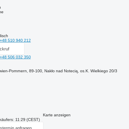
n
ne
lisch
+48 510 940 212
ckruf
+48 506 032 350
wien-Pommern, 89-100, Nakło nad Notecią, os.K. Wielkiego 20/3
Karte anzeigen
käufers: 11:29 (CEST)
stermin anfragen