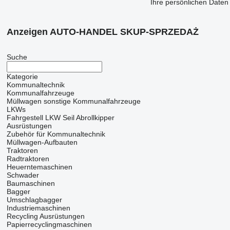
Ihre persönlichen Daten
Anzeigen AUTO-HANDEL SKUP-SPRZEDAŻ
Suche
Kategorie
Kommunaltechnik
Kommunalfahrzeuge
Müllwagen
sonstige Kommunalfahrzeuge
LKWs
Fahrgestell LKW
Seil Abrollkipper
Ausrüstungen
Zubehör für Kommunaltechnik
Müllwagen-Aufbauten
Traktoren
Radtraktoren
Heuerntemaschinen
Schwader
Baumaschinen
Bagger
Umschlagbagger
Industriemaschinen
Recycling Ausrüstungen
Papierrecyclingmaschinen