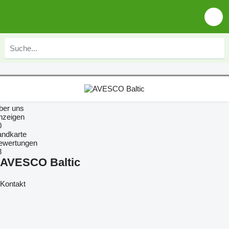
ber uns
nzeigen
0
andkarte
ewertungen
8
AVESCO Baltic
Kontakt