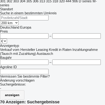
301
302
303
304
305
306
313
315
318
320
444
906
D series
M-
series
Standort
Suche in einem bestimmten Umkreis
Deutschland
Europa
Preis
–
Anzeigentyp
Verkauf
vom Hersteller
Leasing
Kredit
in Raten
Inzahlungnahme
(Tausch mit Zuzahlung)
Austausch
Baujahr
–
Agroline ID
Vermissen Sie bestimmte Filter?
Änderung vorschlagen
Suchergebnisse:
-
anzeigen
70 Anzeigen:
Suchergebnisse