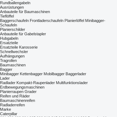
Rundballengabeln
Ausrüstungen
Anbauteile für Baumaschinen
Tieflöffel
Baggerschaufeln
Frontladerschaufeln
Planierlöffel
Minibagger-
Schaufeln
Planierschilder
Anbauteile für Gabelstapler
Hubgabeln
Ersatzteile
Ersatzteile Karosserie
Schnellwechsler
Aufhängungen
Tragrollen
Baumaschinen
Bagger
Minibagger
Kettenbagger
Mobilbagger
Baggerlader
Lader
Radlader
Kompakt-Raupenlader
Multifunktionslader
Erdbewegungsmaschinen
Planierraupen
Grader
Reifen und Räder
Baumaschinenreifen
Radladerreifen
Marke
Caterpillar