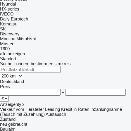
Hyundai
HX-series
IVECO
Daily
Eurotech
Komatsu
SK
Discovery
Manitou
Mitsubishi
Master
T600
alle anzeigen
Standort
Suche in einem bestimmten Umkreis
Deutschland
Preis
–
Anzeigentyp
Verkauf
vom Hersteller
Leasing
Kredit
in Raten
Inzahlungnahme
(Tausch mit Zuzahlung)
Austausch
Zustand
neu
gebraucht
Baujahr