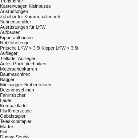
Transporter
Kastenwagen
Kleinbusse
Ausrüstungen
Zubehör für Kommunaltechnik
Schneeschilder
Ausrüstungen für LKW
Aufbauten
Kipperaufbauten
Nutzfahrzeuge
Pritsche LKW < 3.5t
Kipper LKW < 3.5t
Auflieger
Tieflader Auflieger
Autos
Gartentechniken
Motorschubkarren
Baumaschinen
Bagger
Minibagger
Grabenfräsen
Betonmaschinen
Fahrmischer
Lader
Kompaktlader
Flurförderzeuge
Gabelstapler
Teleskopstapler
Marke
Fiat
Ducato
Scudo