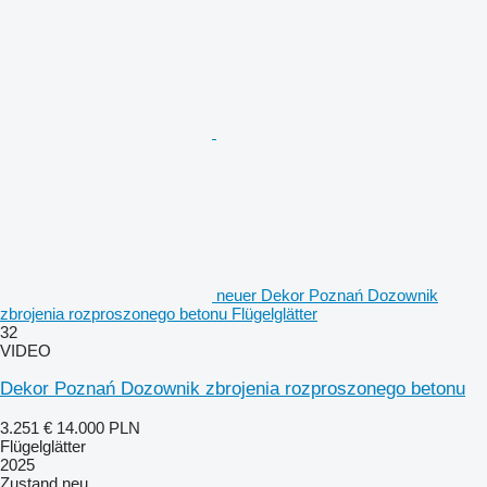
neuer Dekor Poznań Dozownik
zbrojenia rozproszonego betonu Flügelglätter
32
VIDEO
Dekor Poznań Dozownik zbrojenia rozproszonego betonu
3.251 €
14.000 PLN
Flügelglätter
2025
Zustand
neu