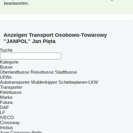
beantworten.
Anzeigen Transport Osobowo-Towarowy
"JANPOL" Jan Pięta
Suche
Kategorie
Busse
Überlandbusse
Reisebusse
Stadtbusse
LKWs
Autotransporter
Muldenkipper
Schiebeplanen-LKW
Transporter
Kleinbusse
Marke
Futura
DAF
LF
IVECO
Crossway
Irisbus
Axer
Crossway
Iliade