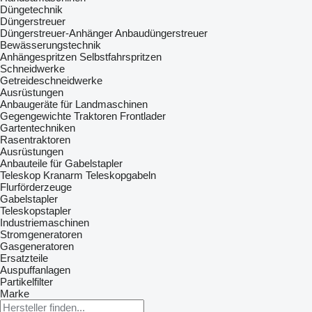
Düngetechnik
Düngerstreuer
Düngerstreuer-Anhänger
Anbaudüngerstreuer
Bewässerungstechnik
Anhängespritzen
Selbstfahrspritzen
Schneidwerke
Getreideschneidwerke
Ausrüstungen
Anbaugeräte für Landmaschinen
Gegengewichte Traktoren
Frontlader
Gartentechniken
Rasentraktoren
Ausrüstungen
Anbauteile für Gabelstapler
Teleskop Kranarm
Teleskopgabeln
Flurförderzeuge
Gabelstapler
Teleskopstapler
Industriemaschinen
Stromgeneratoren
Gasgeneratoren
Ersatzteile
Auspuffanlagen
Partikelfilter
Marke