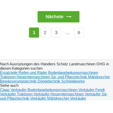
Nächste
2
3
…
6
1
Nach Ausrüstungen des Händlers Schütz Landmaschinen OHG in
diesen Kategorien suchen
Ersatzteile
Reifen und Räder
Bodenbearbeitungsmaschinen
Traktoren
Heuerntemaschinen
Sä- und Pflanztechnik
Mähdrescher
Bewässerungstechnik
Düngetechnik
Schneidwerke
Siehe auch
Claas Verkäufer
Bodenbearbeitungsmaschinen Verkäufer
Fendt
Verkäufer
Traktoren Verkäufer
Heuerntemaschinen Verkäufer
Sä-
und Pflanztechnik Verkäufer
Mähdrescher Verkäufer