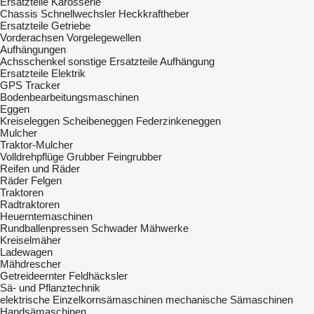
Ersatzteile Karosserie
Chassis
Schnellwechsler
Heckkraftheber
Ersatzteile Getriebe
Vorderachsen
Vorgelegewellen
Aufhängungen
Achsschenkel
sonstige Ersatzteile Aufhängung
Ersatzteile Elektrik
GPS Tracker
Bodenbearbeitungsmaschinen
Eggen
Kreiseleggen
Scheibeneggen
Federzinkeneggen
Mulcher
Traktor-Mulcher
Volldrehpflüge
Grubber
Feingrubber
Reifen und Räder
Räder
Felgen
Traktoren
Radtraktoren
Heuerntemaschinen
Rundballenpressen
Schwader
Mähwerke
Kreiselmäher
Ladewagen
Mähdrescher
Getreideernter
Feldhäcksler
Sä- und Pflanztechnik
elektrische Einzelkornsämaschinen
mechanische Sämaschinen
Handsämaschinen