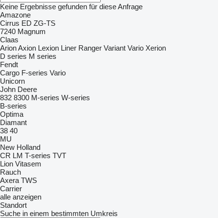
Keine Ergebnisse gefunden für diese Anfrage
Amazone
Cirrus
ED
ZG-TS
7240
Magnum
Claas
Arion
Axion
Lexion
Liner
Ranger
Variant
Vario
Xerion
D series
M series
Fendt
Cargo
F-series
Vario
Unicorn
John Deere
832
8300
M-series
W-series
B-series
Optima
Diamant
38
40
MU
New Holland
CR
LM
T-series
TVT
Lion
Vitasem
Rauch
Axera
TWS
Carrier
alle anzeigen
Standort
Suche in einem bestimmten Umkreis