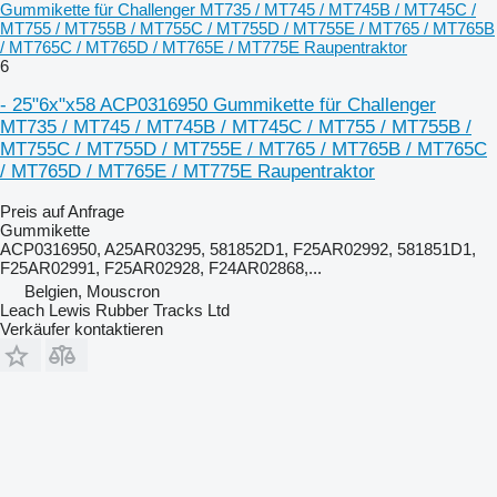
Gummikette für Challenger MT735 / MT745 / MT745B / MT745C /
MT755 / MT755B / MT755C / MT755D / MT755E / MT765 / MT765B
/ MT765C / MT765D / MT765E / MT775E Raupentraktor
6
- 25"6x"x58 ACP0316950 Gummikette für Challenger
MT735 / MT745 / MT745B / MT745C / MT755 / MT755B /
MT755C / MT755D / MT755E / MT765 / MT765B / MT765C
/ MT765D / MT765E / MT775E Raupentraktor
Preis auf Anfrage
Gummikette
ACP0316950, A25AR03295, 581852D1, F25AR02992, 581851D1,
F25AR02991, F25AR02928, F24AR02868,...
Belgien, Mouscron
Leach Lewis Rubber Tracks Ltd
Verkäufer kontaktieren