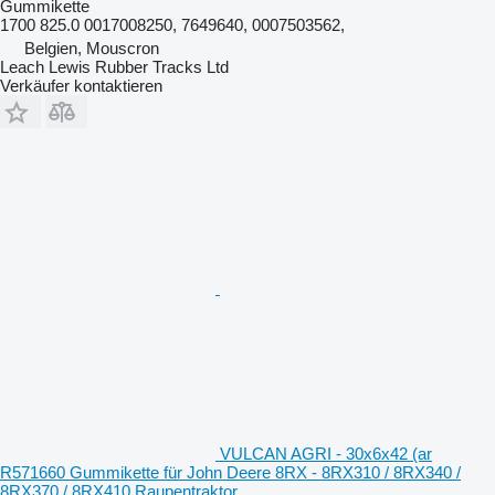
Gummikette
1700 825.0 0017008250, 7649640, 0007503562,
Belgien, Mouscron
Leach Lewis Rubber Tracks Ltd
Verkäufer kontaktieren
VULCAN AGRI - 30x6x42 (ar
R571660 Gummikette für John Deere 8RX - 8RX310 / 8RX340 /
8RX370 / 8RX410 Raupentraktor