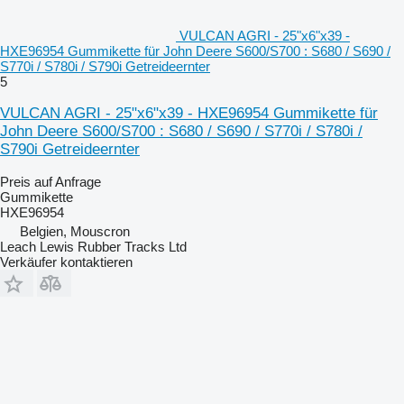
VULCAN AGRI - 25"x6"x39 -
HXE96954 Gummikette für John Deere S600/S700 : S680 / S690 /
S770i / S780i / S790i Getreideernter
5
VULCAN AGRI - 25"x6"x39 - HXE96954 Gummikette für
John Deere S600/S700 : S680 / S690 / S770i / S780i /
S790i Getreideernter
Preis auf Anfrage
Gummikette
HXE96954
Belgien, Mouscron
Leach Lewis Rubber Tracks Ltd
Verkäufer kontaktieren