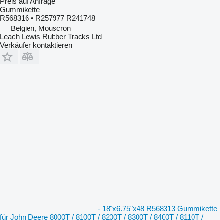
Preis auf Anfrage
Gummikette
R568316 • R257977 R241748
Belgien, Mouscron
Leach Lewis Rubber Tracks Ltd
Verkäufer kontaktieren
- 18"x6.75"x48 R568313 Gummikette
für John Deere 8000T / 8100T / 8200T / 8300T / 8400T / 8110T /