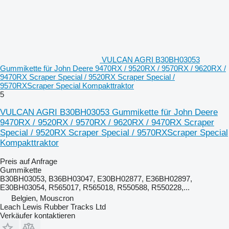
VULCAN AGRI B30BH03053
Gummikette für John Deere 9470RX / 9520RX / 9570RX / 9620RX /
9470RX Scraper Special / 9520RX Scraper Special /
9570RXScraper Special Kompakttraktor
5
VULCAN AGRI B30BH03053 Gummikette für John Deere
9470RX / 9520RX / 9570RX / 9620RX / 9470RX Scraper
Special / 9520RX Scraper Special / 9570RXScraper Special
Kompakttraktor
Preis auf Anfrage
Gummikette
B30BH03053, B36BH03047, E30BH02877, E36BH02897,
E30BH03054, R565017, R565018, R550588, R550228,...
Belgien, Mouscron
Leach Lewis Rubber Tracks Ltd
Verkäufer kontaktieren