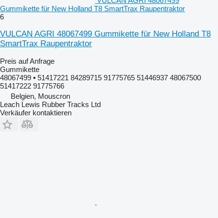
VULCAN AGRI 48067499
Gummikette für New Holland T8 SmartTrax Raupentraktor
6
VULCAN AGRI 48067499 Gummikette für New Holland T8
SmartTrax Raupentraktor
Preis auf Anfrage
Gummikette
48067499 ▪ 51417221 84289715 91775765 51446937 48067500
51417222 91775766
Belgien, Mouscron
Leach Lewis Rubber Tracks Ltd
Verkäufer kontaktieren