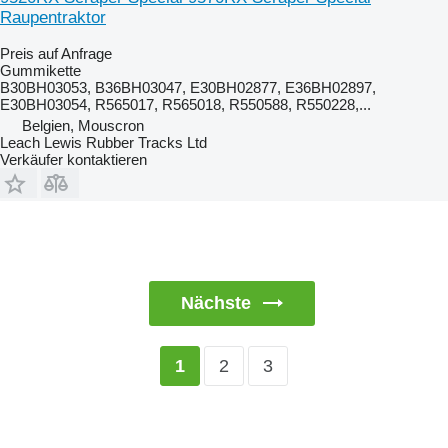
Raupentraktor
Preis auf Anfrage
Gummikette
B30BH03053, B36BH03047, E30BH02877, E36BH02897,
E30BH03054, R565017, R565018, R550588, R550228,...
Belgien, Mouscron
Leach Lewis Rubber Tracks Ltd
Verkäufer kontaktieren
Nächste
2
3
1