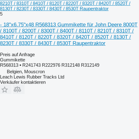
8210T / 8310T / 8410T / 8120T / 8220T / 8320T / 8420T / 8520T /
8130T / 8230T / 8330T / 8430T / 8530T Raupentraktor
5
- 18"x6.75"x48 R568313 Gummikette für John Deere 8000T
/ 8100T / 8200T / 8300T / 8400T / 8110T / 8210T / 8310T /
8410T / 8120T / 8220T / 8320T / 8420T / 8520T / 8130T /
8230T / 8330T / 8430T / 8530T Raupentraktor
Preis auf Anfrage
Gummikette
R568313 ▪ R241743 R222976 R312148 R312149
Belgien, Mouscron
Leach Lewis Rubber Tracks Ltd
Verkäufer kontaktieren