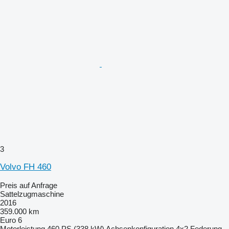
3
Volvo FH 460
Preis auf Anfrage
Sattelzugmaschine
2016
359.000 km
Euro 6
Motorleistung
460 PS (338 kW)
Achsenkonfiguration
4x2
Federung