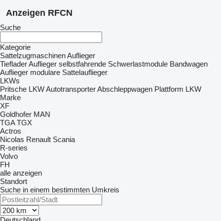
Anzeigen RFCN
Suche
Kategorie
Sattelzugmaschinen
Auflieger
Tieflader Auflieger
selbstfahrende Schwerlastmodule
Bandwagen
Auflieger
modulare Sattelauflieger
LKWs
Pritsche LKW
Autotransporter
Abschleppwagen
Plattform LKW
Marke
XF
Goldhofer
MAN
TGA
TGX
Actros
Nicolas
Renault
Scania
R-series
Volvo
FH
alle anzeigen
Standort
Suche in einem bestimmten Umkreis
Deutschland