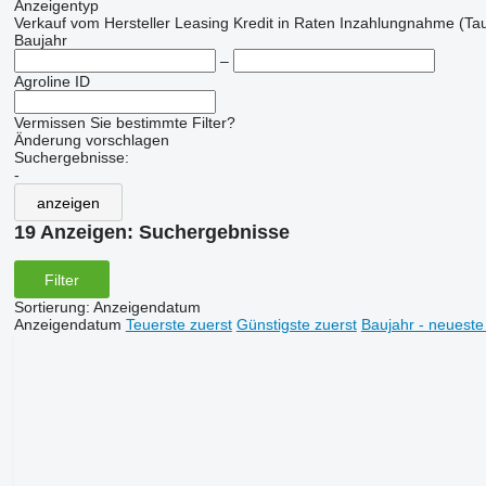
Anzeigentyp
Verkauf
vom Hersteller
Leasing
Kredit
in Raten
Inzahlungnahme (Tau
Baujahr
–
Agroline ID
Vermissen Sie bestimmte Filter?
Änderung vorschlagen
Suchergebnisse:
-
anzeigen
19 Anzeigen:
Suchergebnisse
Filter
Sortierung
:
Anzeigendatum
Anzeigendatum
Teuerste zuerst
Günstigste zuerst
Baujahr - neueste