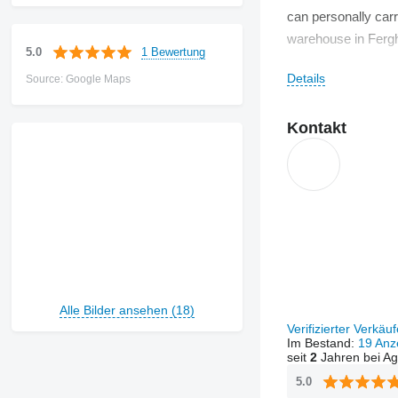
can personally carr
warehouse in Ferg
1 Bewertung
5.0
Our main goal: to c
Details
Source: Google Maps
then in our warehou
track their order 
Kontakt
Alle Bilder ansehen (18)
Verifizierter Verkäu
Im Bestand:
19 Anz
seit
2
Jahren bei Ag
5.0