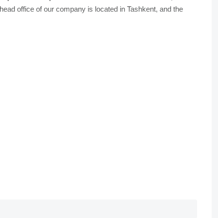
 head office of our company is located in Tashkent, and the
ck the quality of the goods twice - first inside the farm, and
he choice of containers for transportation, allow customers to
our part.