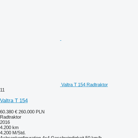
Valtra T 154 Radtraktor
11
Valtra T 154
60.380 €
260.000 PLN
Radtraktor
2016
4.200 km
4.200 M/Std.
Achsenkonfiguration
4x4
Geschwindigkeit
50 km/h