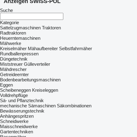
Anzeigen SWISS-POL
Suche
Kategorie
Sattelzugmaschinen
Traktoren
Radtraktoren
Heuerntemaschinen
Mähwerke
Kreiselmäher
Mähaufbereiter
Selbstfahrmäher
Rundballenpressen
Düngetechnik
Miststreuer
Gülleverteiler
Mähdrescher
Getreideernter
Bodenbearbeitungsmaschinen
Eggen
Scheibeneggen
Kreiseleggen
Volldrehpflüge
Sä- und Pflanztechnik
mechanische Sämaschinen
Säkombinationen
Bewässerungstechnik
Anhängespritzen
Schneidwerke
Maisschneidwerke
Gartentechniken
Rasenmäher