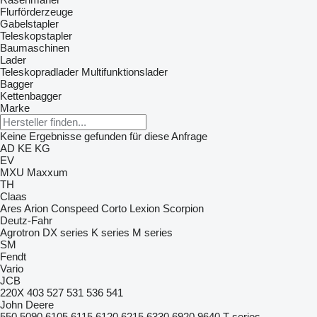
Flurförderzeuge
Gabelstapler
Teleskopstapler
Baumaschinen
Lader
Teleskopradlader
Multifunktionslader
Bagger
Kettenbagger
Marke
Keine Ergebnisse gefunden für diese Anfrage
AD
KE
KG
EV
MXU
Maxxum
TH
Claas
Ares
Arion
Conspeed
Corto
Lexion
Scorpion
Deutz-Fahr
Agrotron
DX series
K series
M series
SM
Fendt
Vario
JCB
220X
403
527
531
536
541
John Deere
550
5090
6105
6115
6120
6215
6330
6920
9640
T-series