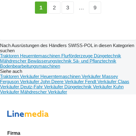
2
3
…
9
1
Nach Ausrüstungen des Händlers SWISS-POL in diesen Kategorien
suchen
Traktoren
Heuerntemaschinen
Flurförderzeuge
Düngetechnik
Mähdrescher
Bewässerungstechnik
Sä- und Pflanztechnik
Bodenbearbeitungsmaschinen
Siehe auch
Traktoren Verkäufer
Heuerntemaschinen Verkäufer
Massey
Ferguson Verkäufer
John Deere Verkäufer
Fendt Verkäufer
Claas
Verkäufer
Deutz-Fahr Verkäufer
Düngetechnik Verkäufer
Kuhn
Verkäufer
Mähdrescher Verkäufer
Firma